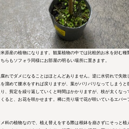
南米原産の植物になります。観葉植物の中では比較的お水を好む種
こちらもソフォラ同様にお部屋の明るい場所に置きます。
根腐れでダメになることはほとんどありません。逆に水切れで失敗
水を溜めて腰水をすれば戻りますが、葉がパリパリなってしまうと
たり、剪定を繰り返していくと時間はかかりますが、枝が太くなっ
てくると、お花を咲かせます。稀に売り場で花が咲いているエバー
マメ科の植物なので、植え替えをする際は根鉢を崩さずにそっと植