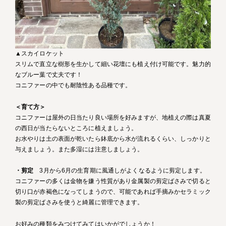
▲スカイロケット
スリムで直立な樹形を生かして細い花壇にも植え付け可能です。魅力的
なブルー葉で丈夫です！
コニファーの中でも耐陰性ある品種です。
＜育て方＞
コニファーは屋外の日当たり良い場所を好みますが、地植えの際は真夏
の西日が当たらないところに植えましょう。
お水やりは土の表面が乾いたら鉢底から水が流れるくらい、しっかりと
与えましょう。また多湿には注意しましょう。
・剪定
3月から6月の生育期に風通しがよくなるように剪定します。
コニファーの多くは金物を嫌う性質があり金属製の剪定ばさみで切ると
切り口が赤褐色になってしまうので、可能であれば手摘みかセラミック
製の剪定ばさみを使うと綺麗に管理できます。
お好みの種類をみつけてみてはいかがでしょうか！