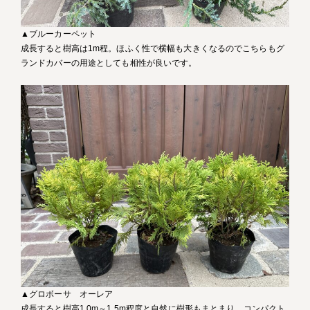
▲ブルーカーペット
成長すると樹高は1m程。ほふく性で横幅も大きくなるのでこちらもグ
ランドカバーの用途としても相性が良いです。
▲グロボーサ オーレア
成長すると樹高1.0m～1.5m程度と自然に樹形もまとまり、コンパクト