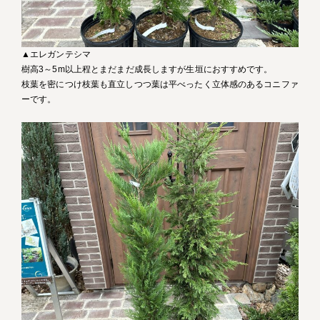
▲エレガンテシマ
樹高3～5m以上程とまだまだ成長しますが生垣におすすめです。
枝葉を密につけ枝葉も直立しつつ葉は平べったく立体感のあるコニファ
ーです。