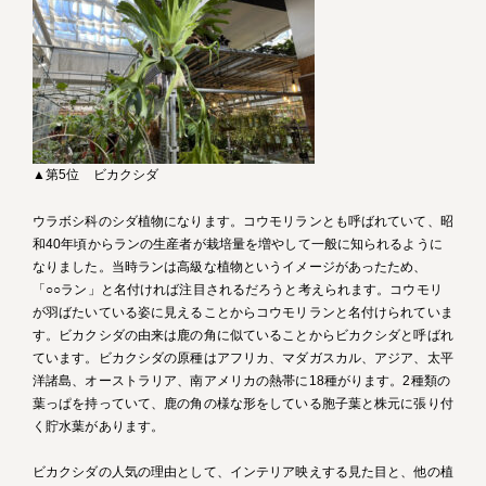
▲第5位 ビカクシダ
ウラボシ科のシダ植物になります。コウモリランとも呼ばれていて、昭
和40年頃からランの生産者が栽培量を増やして一般に知られるように
なりました。当時ランは高級な植物というイメージがあったため、
「○○ラン」と名付ければ注目されるだろうと考えられます。コウモリ
が羽ばたいている姿に見えることからコウモリランと名付けられていま
す。ビカクシダの由来は鹿の角に似ていることからビカクシダと呼ばれ
ています。ビカクシダの原種はアフリカ、マダガスカル、アジア、太平
洋諸島、オーストラリア、南アメリカの熱帯に18種がります。2種類の
葉っぱを持っていて、鹿の角の様な形をしている胞子葉と株元に張り付
く貯水葉があります。
ビカクシダの人気の理由として、インテリア映えする見た目と、他の植