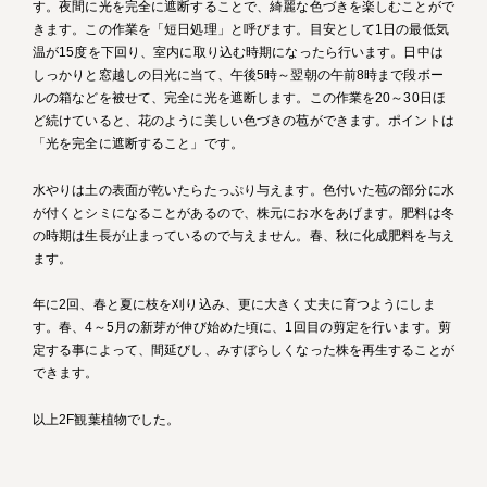
す。夜間に光を完全に遮断することで、綺麗な色づきを楽しむことがで
きます。この作業を「短日処理」と呼びます。目安として1日の最低気
温が15度を下回り、室内に取り込む時期になったら行います。日中は
しっかりと窓越しの日光に当て、午後5時～翌朝の午前8時まで段ボー
ルの箱などを被せて、完全に光を遮断します。この作業を20～30日ほ
ど続けていると、花のように美しい色づきの苞ができます。ポイントは
「光を完全に遮断すること」です。
水やりは土の表面が乾いたらたっぷり与えます。色付いた苞の部分に水
が付くとシミになることがあるので、株元にお水をあげます。肥料は冬
の時期は生長が止まっているので与えません。春、秋に化成肥料を与え
ます。
年に2回、春と夏に枝を刈り込み、更に大きく丈夫に育つようにしま
す。春、4～5月の新芽が伸び始めた頃に、1回目の剪定を行います。剪
定する事によって、間延びし、みすぼらしくなった株を再生することが
できます。
以上2F観葉植物でした。