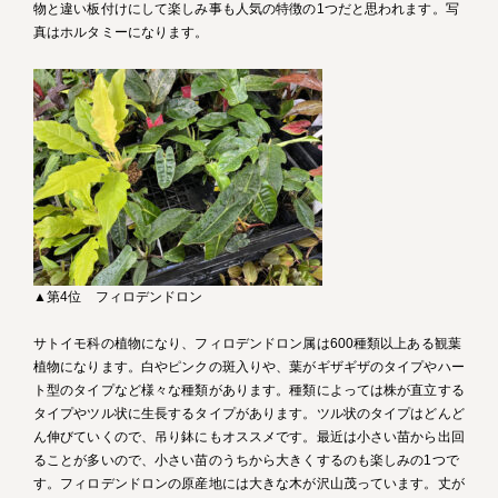
物と違い板付けにして楽しみ事も人気の特徴の1つだと思われます。写
真はホルタミーになります。
▲第4位 フィロデンドロン
サトイモ科の植物になり、フィロデンドロン属は600種類以上ある観葉
植物になります。白やピンクの斑入りや、葉がギザギザのタイプやハー
ト型のタイプなど様々な種類があります。種類によっては株が直立する
タイプやツル状に生長するタイプがあります。ツル状のタイプはどんど
ん伸びていくので、吊り鉢にもオススメです。最近は小さい苗から出回
ることが多いので、小さい苗のうちから大きくするのも楽しみの1つで
す。フィロデンドロンの原産地には大きな木が沢山茂っています。丈が