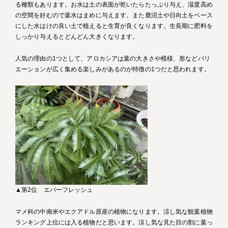
る種類もあります。お水は土の表面が乾いたらたっぷり与え、湿度高め
の空間を好むので葉水はまめに与えます。また鹿沼土や日向土をベース
にした水はけの良い土で植えると生育が良くなります。生長期に肥料を
しっかり与えるとどんどん大きくなります。
人気の理由の1つとして、アロカシアは葉の大きさや模様、形などバリ
エーションが広く集める楽しみがあるのが特徴の1つだと思われます。
▲第2位 エバーフレッシュ
マメ科の中南米やエクアドル原産の植物になります。涼し気な観葉植物
ランキング上位には入る植物だと思います。涼し気な見た目の割に葉っ