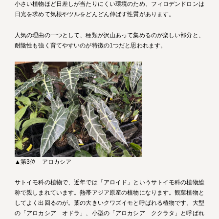
小さい植物ほど日差しが当たりにくい環境のため、フィロデンドロンは
日光を求めて気根やツルをどんどん伸ばす性質があります。
人気の理由の一つとして、種類が沢山あって集めるのが楽しい部分と、
耐陰性も強く育てやすいのが特徴の1つだと思われます。
▲第3位 アロカシア
サトイモ科の植物で、近年では「アロイド」というサトイモ科の植物総
称で親しまれています。熱帯アジア原産の植物になります。観葉植物と
してよく出回るのが。葉の大きいクワズイモと呼ばれる植物です。大型
の「アロカシア オドラ」、小型の「アロカシア ククラタ」と呼ばれ