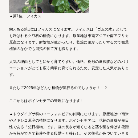
▲第1位 フィカス
栄えある第1位はフィカスになります。フィカスは「ゴムの木」として
も呼ばれるクワ科の植物になります。原産地は東南アジアや南アフリカ
原産になります。耐陰性が強かったり、乾燥に強かったりするので観葉
植物のなかでも屈指の育て方を誇ります。
人気の理由としてとにかく育てやすい。価格、樹形の選択肢などのバリ
エーションがとても広く簡単に育てられるため、安定した人気がありま
す。
果たして2025年はどんな植物が流行るのでしょうか！！？
ここからはポインセチアの管理になります！
▲トウダイグサ科のユーフォルビアの仲間になります。原産地は中南米
やメキシコ原産の植物になります。ポインセチアは、花芽の形成が短日
性である「短日植物」です。昼の長さが短くなると茎や葉を伸ばす段階
から苞ができて花芽を作る段階へと移行し、その後苞が色づいていきま