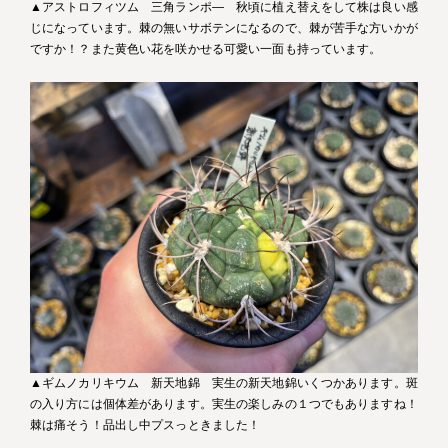
▲アストロフィツム 三角ランポ― 秋頃に植え替えをして株は良い感
じになっています。棘の無いサボテンになるので、棘が苦手な方いかが
ですか！？また黄色い花を咲かせる可愛い一面も持っています。
▲ギムノカリキウム 新天地錦 実生の新天地錦いくつかあります。斑
の入り方には個体差があります。実生の楽しみの１つでもありますね！
棘は痛そう！品出し中プスっときました！