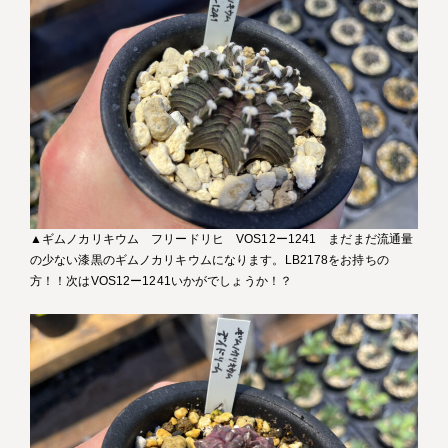
▲ギムノカリキウム フリードリヒ VOS12ー1241 まだまだ流通量
の少ない漆黒のギムノカリキウムになります。LB2178をお持ちの
方！！次はVOS12ー1241いかがでしょうか！？