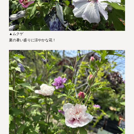
▲ムクゲ
夏の暑い盛りに涼やかな花！