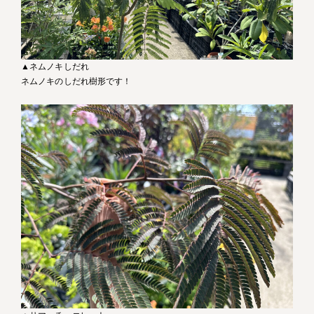
▲ネムノキしだれ
ネムノキのしだれ樹形です！