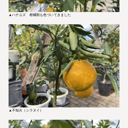
▲ハナユズ 柑橘類も色づいてきました
▲不知火（シラヌイ）