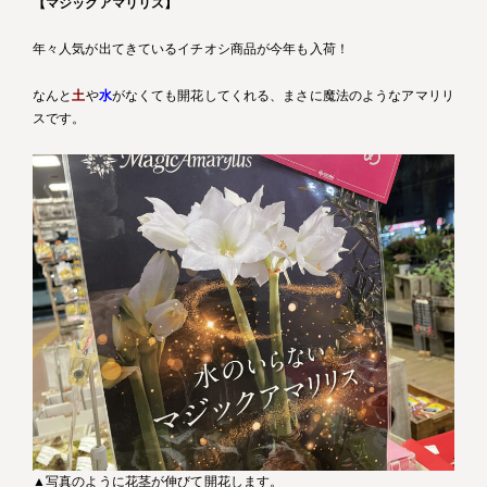
【マジックアマリリス】
年々人気が出てきているイチオシ商品が今年も入荷！
なんと
土
や
水
がなくても開花してくれる、まさに魔法のようなアマリリ
スです。
▲写真のように花茎が伸びて開花します。