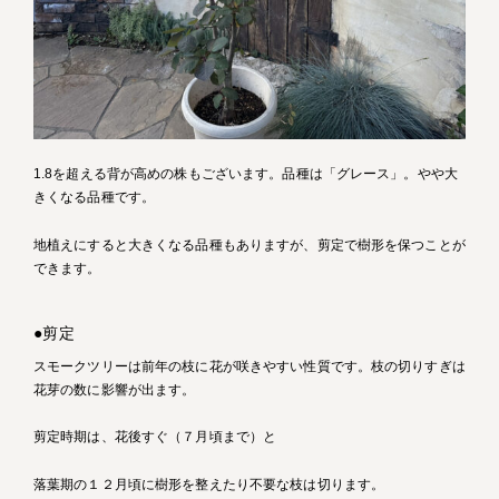
1.8を超える背が高めの株もございます。品種は「グレース」。やや大
きくなる品種です。
地植えにすると大きくなる品種もありますが、剪定で樹形を保つことが
できます。
●剪定
スモークツリーは前年の枝に花が咲きやすい性質です。枝の切りすぎは
花芽の数に影響が出ます。
剪定時期は、花後すぐ（７月頃まで）と
落葉期の１２月頃に樹形を整えたり不要な枝は切ります。