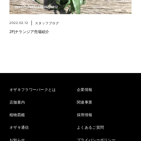
2022.02.12
スタッフブログ
2F|チランジア売場紹介
オザキフラワーパークとは
企業情報
店舗案内
関連事業
植物図鑑
採用情報
オザキ通信
よくあるご質問
お知らせ
プライバシーポリシー