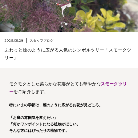
2026.05.28
スタッフブログ
ふわっと煙のように広がる人気のシンボルツリー「スモークツ
リー」
モクモクとした柔らかな花姿がとても華やかな
スモークツリ
ー
をご紹介します
。
特にいまの季節は、
煙のように広がる
お花が見どころ。
「お庭の雰囲気を変えたい」
「何かワンポイントになる植物がほしい」
そんな方にはぴったりの植物です。