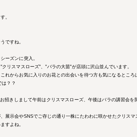
ます。
そうですね。
イシーズンに突入。
”クリスマスローズ”、”バラの大苗”が店頭に沢山並んでいます。
これからお気に入りのお花との出会いを待つ方も気になるところは”
では？？
」をお招きしまして午前はクリスマスローズ、午後はバラの講習会を
、展示会やSNSでご存じの通り一株にたわわに咲かせたクリスマ
いますよね。