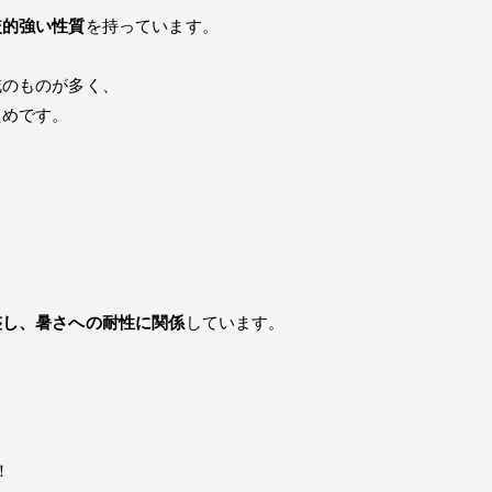
較的強い性質
を持っています。
域のものが多く、
ためです。
整し、暑さへの耐性に関係
しています。
！