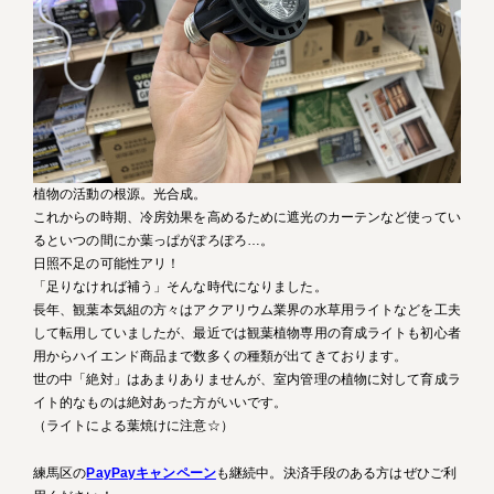
植物の活動の根源。光合成。
これからの時期、冷房効果を高めるために遮光のカーテンなど使ってい
るといつの間にか葉っぱがぽろぽろ…。
日照不足の可能性アリ！
「足りなければ補う」そんな時代になりました。
長年、観葉本気組の方々はアクアリウム業界の水草用ライトなどを工夫
して転用していましたが、最近では観葉植物専用の育成ライトも初心者
用からハイエンド商品まで数多くの種類が出てきております。
世の中「絶対」はあまりありませんが、室内管理の植物に対して育成ラ
イト的なものは絶対あった方がいいです。
（ライトによる葉焼けに注意☆）
練馬区の
PayPayキャンペーン
も継続中。決済手段のある方はぜひご利