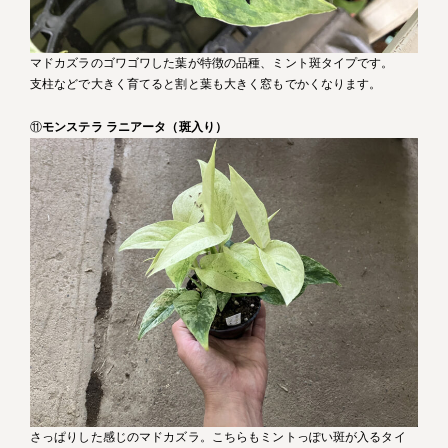
マドカズラのゴワゴワした葉が特徴の品種、ミント斑タイプです。
支柱などで大きく育てると割と葉も大きく窓もでかくなります。
⑪
モンステラ ラニアータ（斑入り）
さっぱりした感じのマドカズラ。こちらもミントっぽい斑が入るタイ