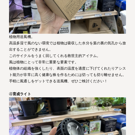
植物用送風機。
高温多湿で風のない環境では植物は吸収した水分を葉の裏の気孔から放
出することができません。
このサイクルをうまく回してくれる救世主的アイテム。
風は植物にとって非常に重要な要素です。
植物体の組織を強くしたり、表面の温度を適度に下げてくれたりアシス
ト能力が非常に高く健康な株を作るためには切っても切り離せません。
手軽に風通しをゲットできる送風機、ぜひご検討ください！
④
育成ライト