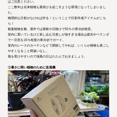
はご注意ください。
ここ数年は在来植物も葉焼けを起こすような環境になってしまいまし
た。
物理的な日影がなければ作る！ということで日影作成アイテムがこち
ら！
観葉植物全般、屋外では屋根や日除けで50％の寒冷紗推奨。
室内に置いているけど差し込む日差しが強すぎる場合は庭先やベランダ
で一旦窓を20％程度の寒冷紗でガード。
室内のレースのカーテンなどで調節してやれば、いくらか植物も過ごし
やすくなること間違いなし。
風を受けやすいので強風の日はたたんでおきましょう。
③
暑さに弱い植物のために送風機