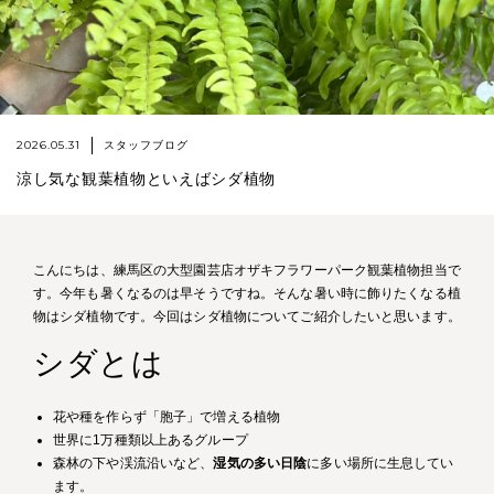
2026.05.31
スタッフブログ
涼し気な観葉植物といえばシダ植物
こんにちは、練馬区の大型園芸店オザキフラワーパーク観葉植物担当で
す。今年も暑くなるのは早そうですね。そんな暑い時に飾りたくなる植
物はシダ植物です。今回はシダ植物についてご紹介したいと思います。
シダとは
花や種を作らず「胞子」で増える植物
世界に1万種類以上あるグループ
森林の下や渓流沿いなど、
湿気の多い日陰
に多い場所に生息してい
ます。