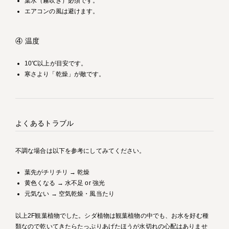
葉水（霧吹き）必須です。
エアコンの風は避けます。
④ 温度
10℃以上が目安です。
寒さより「乾燥」が敵です。
よくあるトラブル
不調な場合は以下を参考にしてみてください。
葉先がチリチリ → 乾燥
黄色くなる → 水不足 or 強光
元気ない → 空気乾燥・風当たり
以上2F観葉植物でした。シダ植物は観葉植物の中でも、お水を好む種
類なので乾いてきたらたっぷりあげたほうが水切れの心配はありませ