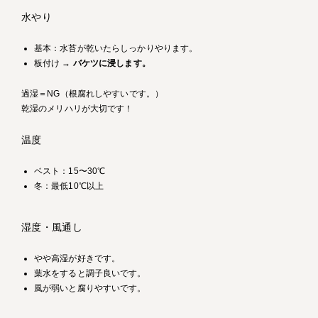
水やり
基本：水苔が乾いたらしっかりやります。
板付け →
バケツに浸します。
過湿＝NG（根腐れしやすいです。）
乾湿のメリハリが大切です！
温度
ベスト：15〜30℃
冬：最低10℃以上
湿度・風通し
やや高湿が好きです。
葉水をすると調子良いです。
風が弱いと腐りやすいです。