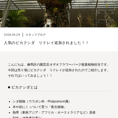
2026.05.29
スタッフブログ
人気のビカクシダ リドレイ追加されました！！
こんにちは、練馬区の園芸店オザキフラワーパーク観葉植物担当です。
今回は売り場にビカクシダ リドレイが追加されたのでご紹介します。
それではいってみましょう！！
■ ビカクシダとは
シダ植物（ウラボシ科・Platycerium属）
木や岩にくっついて育つ「着生植物」
熱帯（東南アジア・アフリカ・オーストラリアなど）原産
別名：
コウモリラン