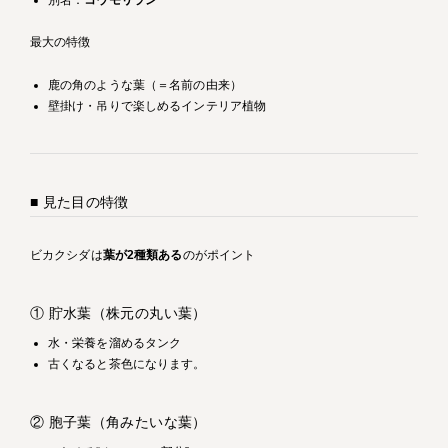
最大の特徴
鹿の角のような葉（＝名前の由来）
壁掛け・吊りで楽しめるインテリア植物
■ 見た目の特徴
ビカクシダは
葉が2種類ある
のがポイント
① 貯水葉（株元の丸い葉）
水・栄養を溜めるタンク
古くなると茶色になります。
② 胞子葉（角みたいな葉）