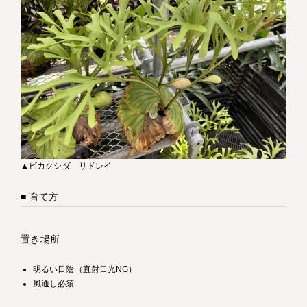
▲ビカクシダ リドレイ
■ 育て方
置き場所
明るい日陰（直射日光NG）
風通し必須