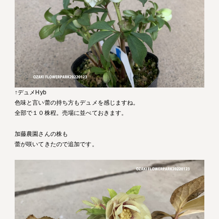
↑デュメHyb
色味と言い蕾の持ち方もデュメを感じますね。
全部で１０株程。売場に並べておきます。
加藤農園さんの株も
蕾が咲いてきたので追加です。