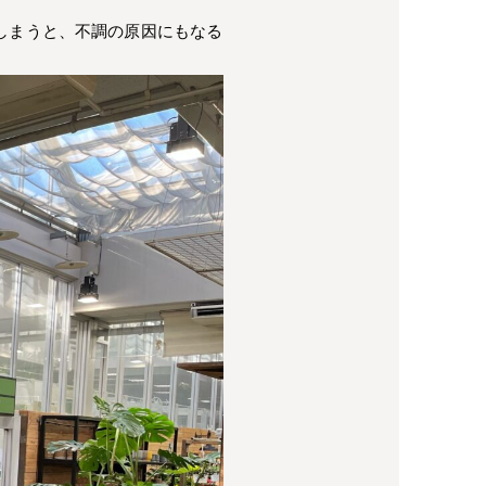
しまうと、不調の原因にもなる