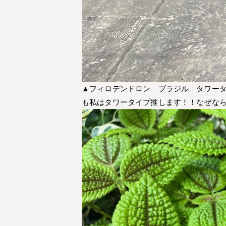
▲フィロデンドロン ブラジル タワー
も私はタワータイプ推します！！なぜな