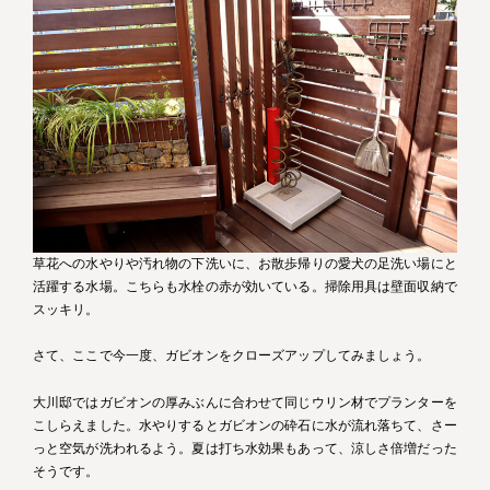
草花への水やりや汚れ物の下洗いに、お散歩帰りの愛犬の足洗い場にと
活躍する水場。こちらも水栓の赤が効いている。掃除用具は壁面収納で
スッキリ。
さて、ここで今一度、ガビオンをクローズアップしてみましょう。
大川邸ではガビオンの厚みぶんに合わせて同じウリン材でプランターを
こしらえました。水やりするとガビオンの砕石に水が流れ落ちて、さー
っと空気が洗われるよう。夏は打ち水効果もあって、涼しさ倍増だった
そうです。