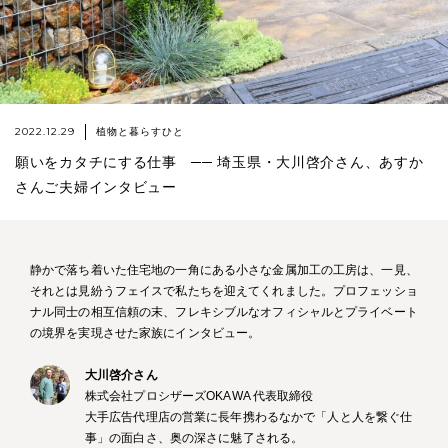
2022.12.29
植物と暮らすひと
願いをカタチにする仕事 ── 埼玉県・大川啓介さん、あすか
さんご夫婦インタビュー
静かで落ち着いた住宅地の一角にある小さな金属加工の工房は、一見、
それとは見紛うフェイスで私たちを迎えてくれました。プロフェッショ
ナル同士の相互信頼の末、フレキシブルなオフィシャルとプライベート
の境界を実現させた家族にインタビュー。
大川啓介さん
株式会社プロシザーズOKAWA 代表取締役
大手広告代理店の営業に長年携わるなかで「人と人を繋ぐ仕
事」の面白さ、奥の深さに魅了される。