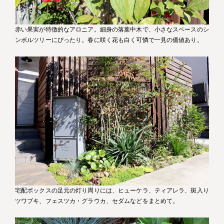
赤い果実が特徴的なアロニア。細身の落葉中木で、小さなスペースのシ
ンボルツリーにぴったり。春に咲く花も白く可憐で一見の価値あり。
宅配ボックスの足元の灯り周りには、ヒューケラ、ティアレラ、斑入り
ツワブキ、フェスツカ・グラウカ、セダムなどをまとめて。