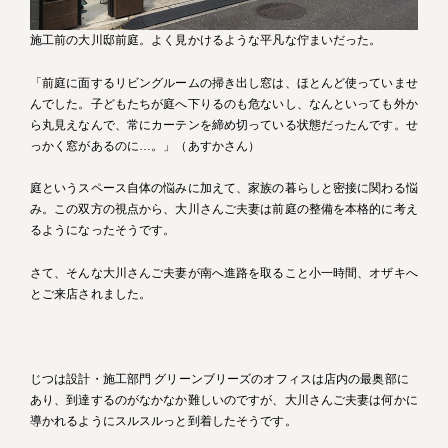
施工前の大川邸前庭。よく見かけるような平凡な佇まいだった。
「前庭に面するリビングルームの掃き出し窓は、ほとんど使っていませ
んでした。子どもたちが庭へ下りるのも危ないし、なんといっても外か
ら丸見えなんで、常にカーテンを締め切っている状態だったんです。せ
っかく窓があるのに…。」（あすかさん）
庭というスペース自体の悩みに加えて、家族の暮らしと密接に関わる悩
み。この双方の視点から、大川さんご夫妻は前庭の整備を本格的に考え
るようになったそうです。
さて、そんな大川さんご夫妻が南へ進路を取ること小一時間、オザキへ
とご来店されました。
じつは設計・施工部門 グリーンブリーズのオフィスは店内の最奥部に
あり、到達するのがなかなか難しいのですが、大川さんご夫妻は何かに
導かれるようにスルスルっと到着したそうです。