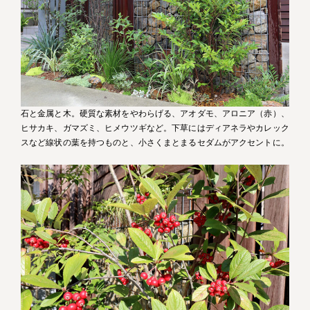
石と金属と木。硬質な素材をやわらげる、アオダモ、アロニア（赤）、
ヒサカキ、ガマズミ、ヒメウツギなど。下草にはディアネラやカレック
スなど線状の葉を持つものと、小さくまとまるセダムがアクセントに。