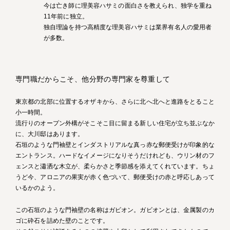
今は亡き師に理美容ハサミの面白さを教えられ、独学を重ね
11年前に独立。
独自理論を持つ高精度な理美容ハサミは業界有名人の愛用者
が多数。
専門職だからこそ、他分野の専門家を尊重して
東京都の北部に位置するオザキから、さらに北へ北へと進路をとること
小一時間。
流行りのオープン外構がそこそこ目に留まる新しい住宅が立ち並ぶなか
に、大川邸はあります。
石垣のような門袖壁とインダストリアルな真っ赤な郵便受けが印象的な
エントランス。ハードなイメージになりそうだけれども、ウリン材のフ
ェンスと瀟洒な木立が、柔らかさと季節感を添えてくれています。ちょ
うど今、アロニアの果実が赤く色づいて、郵便受けの赤と呼応しあって
いるかのよう。
この石垣のような門袖壁の名称はガビオン。ガビオンとは、金属製のカ
ゴに砕石を詰めた壁のことです。