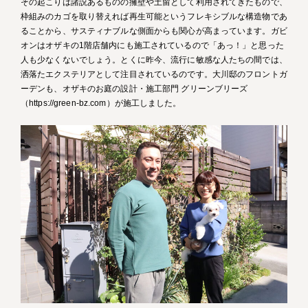
その起こりは諸説あるものの擁壁や土留として利用されてきたもので、
枠組みのカゴを取り替えれば再生可能というフレキシブルな構造物であ
ることから、サスティナブルな側面からも関心が高まっています。ガビ
オンはオザキの1階店舗内にも施工されているので「あっ！」と思った
人も少なくないでしょう。とくに昨今、流行に敏感な人たちの間では、
洒落たエクステリアとして注目されているのです。大川邸のフロントガ
ーデンも、オザキのお庭の設計・施工部門 グリーンブリーズ
（https://green-bz.com）が施工しました。