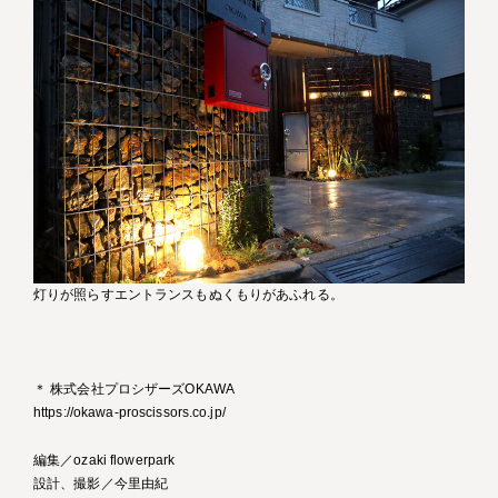
灯りが照らすエントランスもぬくもりがあふれる。
＊ 株式会社プロシザーズOKAWA
https://okawa-proscissors.co.jp/
編集／ozaki flowerpark
設計、撮影／今里由紀