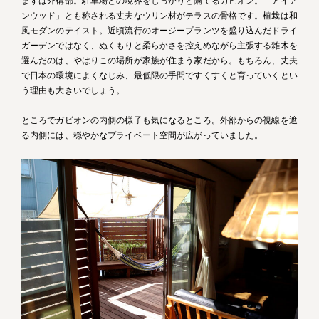
まずは外構部。駐車場との境界をしっかりと隔てるガビオン。「アイア
ンウッド」とも称される丈夫なウリン材がテラスの骨格です。植栽は和
風モダンのテイスト。近頃流行のオージープランツを盛り込んだドライ
ガーデンではなく、ぬくもりと柔らかさを控えめながら主張する雑木を
選んだのは、やはりこの場所が家族が住まう家だから。もちろん、丈夫
で日本の環境によくなじみ、最低限の手間ですくすくと育っていくとい
う理由も大きいでしょう。
ところでガビオンの内側の様子も気になるところ。外部からの視線を遮
る内側には、穏やかなプライベート空間が広がっていました。