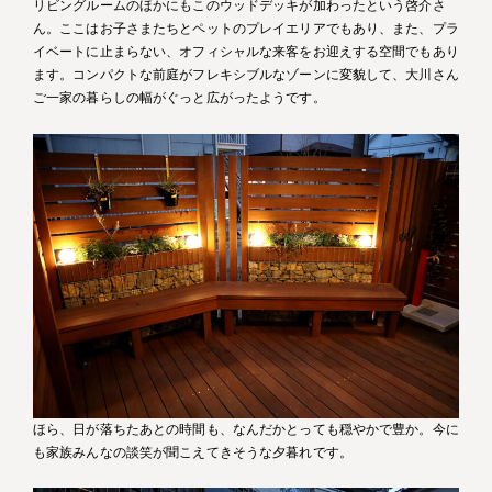
リビングルームのほかにもこのウッドデッキが加わったという啓介さ
ん。ここはお子さまたちとペットのプレイエリアでもあり、また、プラ
イベートに止まらない、オフィシャルな来客をお迎えする空間でもあり
ます。コンパクトな前庭がフレキシブルなゾーンに変貌して、大川さん
ご一家の暮らしの幅がぐっと広がったようです。
ほら、日が落ちたあとの時間も、なんだかとっても穏やかで豊か。今に
も家族みんなの談笑が聞こえてきそうな夕暮れです。