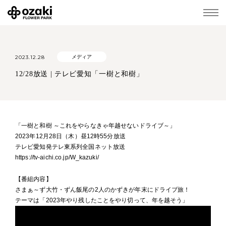
2023.12.28
メディア
12/28放送 | テレビ愛知「一樹と和樹」
「一樹と和樹 ～これをやらなきゃ年越せないドライブ～」
2023年12月28日（木）昼12時55分放送
テレビ愛知発テレ東系列全国ネット放送
https://tv-aichi.co.jp/W_kazuki/
【番組内容】
さまぁ～ず大竹・ずん飯尾の2人のかずきが年末にドライブ旅！
テーマは「2023年やり残したことをやり切って、年を越そう」