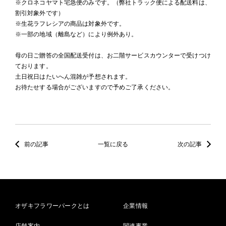
※クロネコヤマト宅急便のみです。（弊社トラック便による配送料は、
割引対象外です）
※生花ラフレシアの商品は対象外です。
※一部の地域（離島など）により例外あり。
母の日ご贈答の全国配送受付は、お二階サービスカウンターで受けつけ
ております。
土日祝日はたいへん混雑が予想されます。
お待たせする場合がございますので予めご了承ください。
前の記事
一覧に戻る
次の記事
オザキフラワーパークとは
企業情報
店舗案内
関連事業