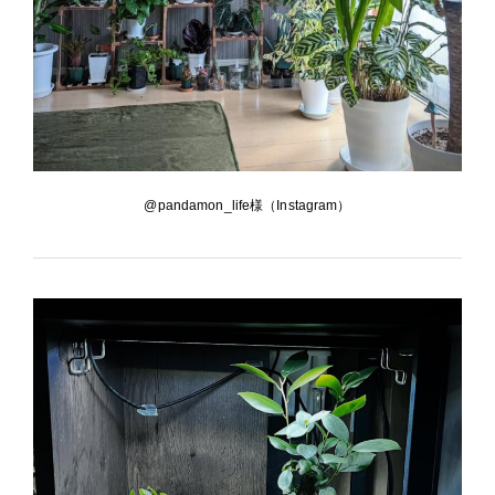
@pandamon_life様（Instagram）