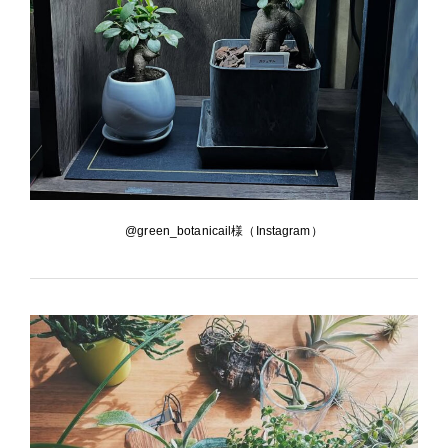
@green_botanicail様（Instagram）