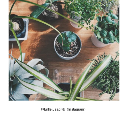
@turtle.usagi様（Instagram）