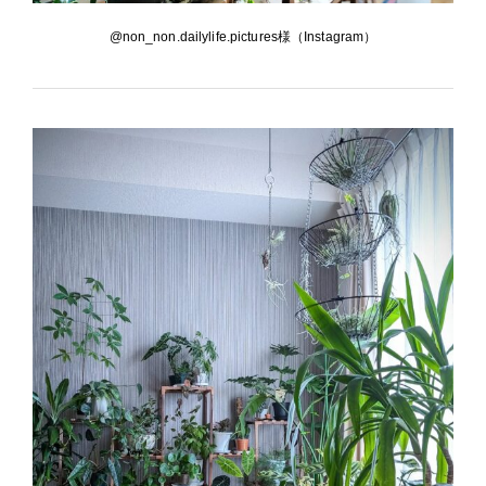
@non_non.dailylife.pictures様（Instagram）