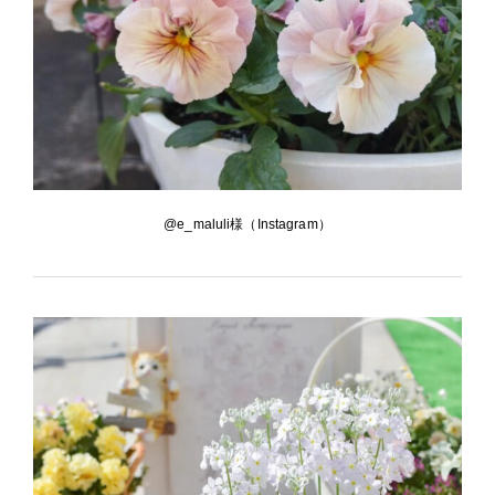
@e_maluli様（Instagram）