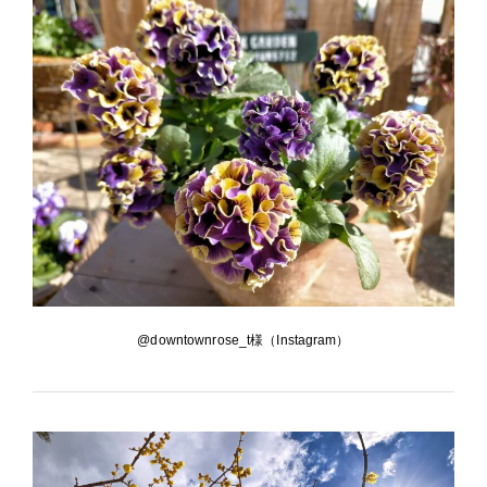
@downtownrose_t様（Instagram）