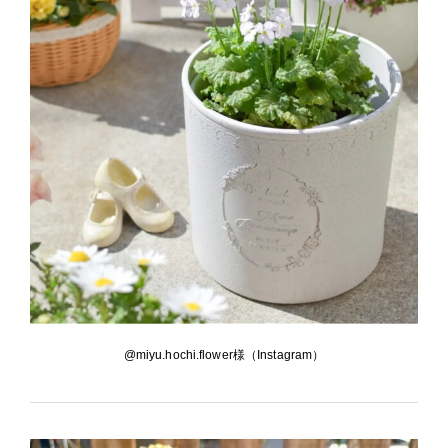
@miyu.hochi.flower様（Instagram）