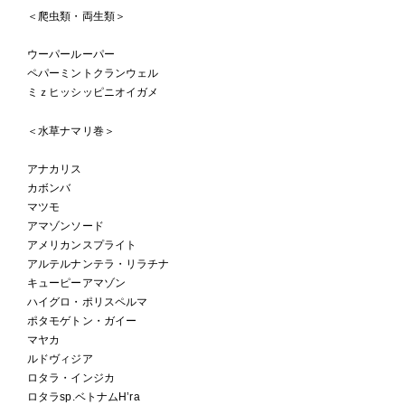
＜爬虫類・両生類＞
ウーパールーパー
ペパーミントクランウェル
ミｚヒッシッピニオイガメ
＜水草ナマリ巻＞
アナカリス
カボンバ
マツモ
アマゾンソード
アメリカンスプライト
アルテルナンテラ・リラチナ
キューピーアマゾン
ハイグロ・ポリスペルマ
ポタモゲトン・ガイー
マヤカ
ルドヴィジア
ロタラ・インジカ
ロタラsp.ベトナムH’ra