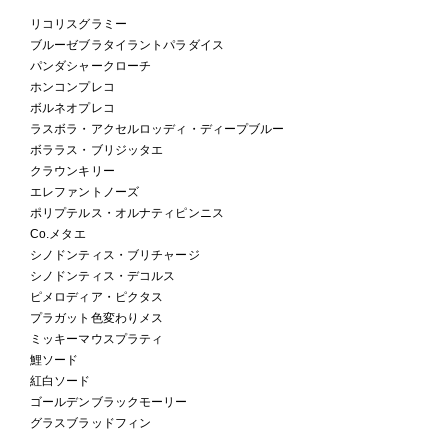
リコリスグラミー
ブルーゼブラタイラントパラダイス
パンダシャークローチ
ホンコンプレコ
ボルネオプレコ
ラスボラ・アクセルロッディ・ディープブルー
ボララス・ブリジッタエ
クラウンキリー
エレファントノーズ
ポリプテルス・オルナティピンニス
Co.メタエ
シノドンティス・ブリチャージ
シノドンティス・デコルス
ピメロディア・ピクタス
プラガット色変わりメス
ミッキーマウスプラティ
鯉ソード
紅白ソード
ゴールデンブラックモーリー
グラスブラッドフィン