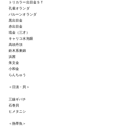
トリカラー出目金ＳＴ
孔雀オランダ
バルーンオランダ
黒出目金
赤出目金
琉金（三才）
キャリコ水泡眼
高頭丹頂
鈴木系東錦
浜茜
朱文金
小和金
らんちゅう
＜日淡・貝＞
三線ギバチ
石巻貝
ヒメタニシ
＜熱帯魚＞