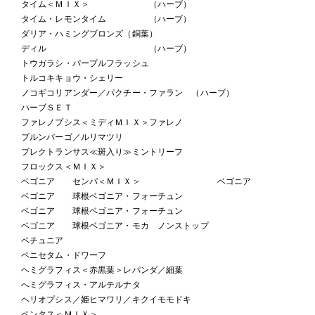
タイム＜ＭＩＸ＞ （ハーブ）
タイム・レモンタイム （ハーブ）
ダリア・ハミングブロンズ（銅葉）
ディル （ハーブ）
トウガラシ・パープルフラッシュ
トルコキキョウ・シェリー
ノコギコリアンダー／パクチー・ファラン （ハーブ）
ハーブＳＥＴ
ファレノプシス＜ミディＭＩＸ＞ファレノ
プルンバーゴ／ルリマツリ
プレクトランサス≪斑入り≫ミントリーフ
フロックス＜ＭＩＸ＞
ベゴニア センパ＜ＭＩＸ＞ ベゴニア
ベゴニア 球根ベゴニア・フォーチュン
ベゴニア 球根ベゴニア・フォーチュン
ベゴニア 球根ベゴニア・モカ ノンストップ
ペチュニア
ペニセタム・ドワーフ
ヘミグラフィス＜赤黒葉＞レパンダ／細葉
へミグラフィス・アルテルナタ
ヘリオプシス／姫ヒマワリ／キクイモモドキ
ペンタス＜ＭＩＸ＞