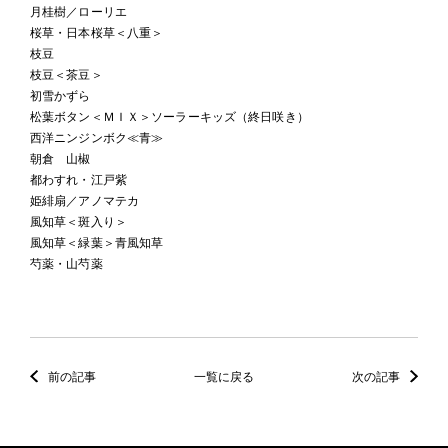
月桂樹／ローリエ
桜草・日本桜草＜八重＞
枝豆
枝豆＜茶豆＞
初雪かずら
松葉ボタン＜ＭＩＸ＞ソーラーキッズ（終日咲き）
西洋ニンジンボク≪青≫
朝倉 山椒
都わすれ・江戸紫
姫緋扇／アノマテカ
風知草＜斑入り＞
風知草＜緑葉＞青風知草
芍薬・山芍薬
前の記事
一覧に戻る
次の記事