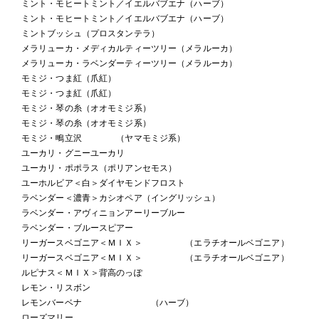
ミント・モヒートミント／イエルバブエナ（ハーブ）
ミント・モヒートミント／イエルバブエナ（ハーブ）
ミントブッシュ（プロスタンテラ）
メラリューカ・メディカルティーツリー（メラルーカ）
メラリューカ・ラベンダーティーツリー（メラルーカ）
モミジ・つま紅（爪紅）
モミジ・つま紅（爪紅）
モミジ・琴の糸（オオモミジ系）
モミジ・琴の糸（オオモミジ系）
モミジ・鴫立沢 （ヤマモミジ系）
ユーカリ・グニーユーカリ
ユーカリ・ポポラス（ポリアンセモス）
ユーホルビア＜白＞ダイヤモンドフロスト
ラベンダー＜濃青＞カシオペア（イングリッシュ）
ラベンダー・アヴィニョンアーリーブルー
ラベンダー・ブルースピアー
リーガースベゴニア＜ＭＩＸ＞ （エラチオールベゴニア）
リーガースベゴニア＜ＭＩＸ＞ （エラチオールベゴニア）
ルピナス＜ＭＩＸ＞背高のっぽ
レモン・リスボン
レモンバーベナ （ハーブ）
ローズマリー