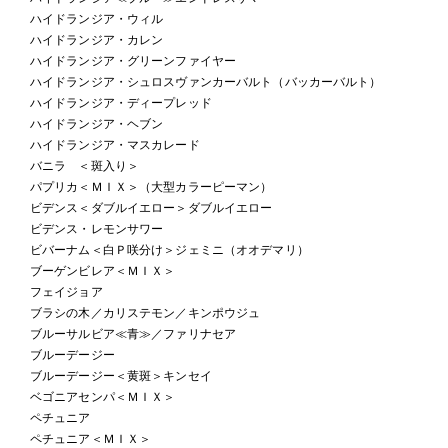
ハイドランジア・ウィル
ハイドランジア・カレン
ハイドランジア・グリーンファイヤー
ハイドランジア・シュロスヴァンカーバルト（バッカーバルト）
ハイドランジア・ディープレッド
ハイドランジア・ヘブン
ハイドランジア・マスカレード
バニラ ＜斑入り＞
パプリカ＜ＭＩＸ＞（大型カラーピーマン）
ビデンス＜ダブルイエロー＞ダブルイエロー
ビデンス・レモンサワー
ビバーナム＜白Ｐ咲分け＞ジェミニ（オオデマリ）
ブーゲンビレア＜ＭＩＸ＞
フェイジョア
ブラシの木／カリステモン／キンポウジュ
ブルーサルビア≪青≫／ファリナセア
ブルーデージー
ブルーデージー＜黄斑＞キンセイ
ベゴニアセンパ＜ＭＩＸ＞
ペチュニア
ペチュニア＜ＭＩＸ＞