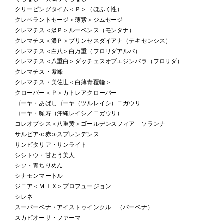
クリーピングタイム＜Ｐ＞（ほふく性）
クレベラントセージ＜薄紫＞ジムセージ
クレマチス＜淡Ｐ＞ルーベンス（モンタナ）
クレマチス＜濃Ｐ＞プリンセスダイアナ（テキセンシス）
クレマチス＜白八＞白万重（フロリダアルバ）
クレマチス＜八重白＞ダッチェスオブエジンバラ（フロリダ）
クレマチス・紫峰
クレマチス・美佐世＜白薄青覆輪＞
クローバー＜Ｐ＞カトレアクローバー
ゴーヤ・あばしゴーヤ（ツルレイシ）ニガウリ
ゴーヤ・願寿（沖縄レイシ／ニガウリ）
コレオプシス＜八重黄＞ゴールデンスフィア ソランナ
サルビア≪赤≫スプレンデンス
サンビタリア・サンライト
シシトウ・甘とう美人
シソ・青ちりめん
シナモンマートル
ジニア＜ＭＩＸ＞プロフュージョン
シレネ
スーパーベナ・アイストゥインクル （バーベナ）
スカビオーサ・ファーマ