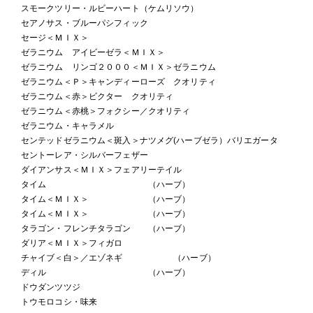
スモークツリー・ルビーハート（ケムリソウ）
セアノサス・ブルーパシフィック
セージ＜ＭＩＸ＞
ゼラニウム アイビーゼラ＜ＭＩＸ＞
ゼラニウム リンゴ２０００＜ＭＩＸ＞ゼラニウム
ゼラニウム＜Ｐ＞キャンディーローズ クオリティ
ゼラニウム＜赤＞ビクター クオリティ
ゼラニウム＜赤桃＞フォクシー／クオリティ
ゼラニウム・キャラメル
センテッドゼラニウム＜斑入＞ナツメグ(ハーブゼラ）バリエガータ
セントーレア・シルバーフェザー
ダイアンサス＜ＭＩＸ＞フェアリーテイル
タイム （ハーブ）
タイム＜ＭＩＸ＞ （ハーブ）
タイム＜ＭＩＸ＞ （ハーブ）
タラゴン・フレンチタラゴン （ハーブ）
ダリア＜ＭＩＸ＞フィガロ
チャイブ＜白＞／エゾネギ （ハーブ）
ディル （ハーブ）
ドウダンツツジ
トウモロコシ・味来