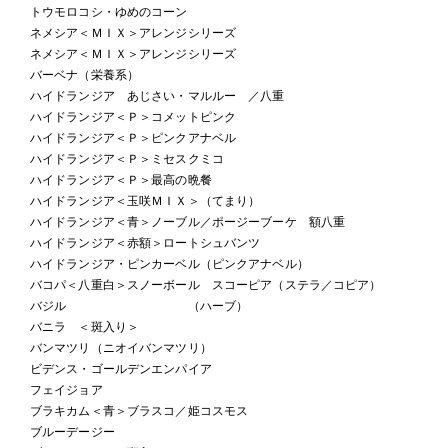
トウモロコシ・ゆめのコーン
ネメシア＜ＭＩＸ＞アレンジシリーズ
ネメシア＜ＭＩＸ＞アレンジシリーズ
バーベナ（栄養系）
ハイドランジア あじさい・マルルー ／八重
ハイドランジア＜Ｐ＞コメットピンク
ハイドランジア＜Ｐ＞ピンクアナベル
ハイドランジア＜Ｐ＞ミセスクミコ
ハイドランジア＜Ｐ＞最高の晩餐
ハイドランジア＜玉咲ＭＩＸ＞（てまり）
ハイドランジア＜青＞ノーブル／ポージーブーケ 額八重
ハイドランジア＜赤額＞ロートシュバンツ
ハイドランジア・ピンカーベル（ピンクアナベル）
バコパ＜八重白＞スノーボール スコーピア（ステラ／コピア）
バジル （ハーブ）
バニラ ＜斑入り＞
バンマツリ（ニオイバンマツリ）
ビデンス・ゴールデンエンパイア
フェイジョア
ブラキカム＜青＞ブラスコ／姫コスモス
ブルーデージー