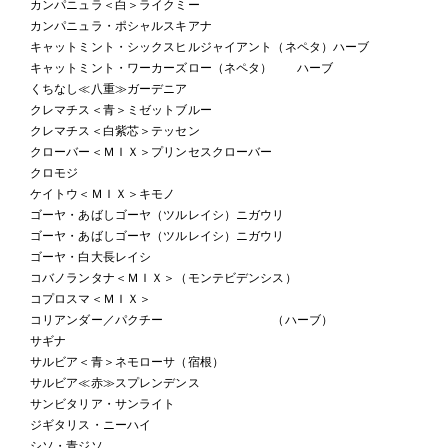
カンパニュラ＜白＞ライクミー
カンパニュラ・ポシャルスキアナ
キャットミント・シックスヒルジャイアント（ネペタ）ハーブ
キャットミント・ワーカーズロー（ネペタ） ハーブ
くちなし≪八重≫ガーデニア
クレマチス＜青＞ミゼットブルー
クレマチス＜白紫芯＞テッセン
クローバー＜ＭＩＸ＞プリンセスクローバー
クロモジ
ケイトウ＜ＭＩＸ＞キモノ
ゴーヤ・あばしゴーヤ（ツルレイシ）ニガウリ
ゴーヤ・あばしゴーヤ（ツルレイシ）ニガウリ
ゴーヤ・白大長レイシ
コバノランタナ＜ＭＩＸ＞（モンテビデンシス）
コプロスマ＜ＭＩＸ＞
コリアンダー／パクチー （ハーブ）
サギナ
サルビア＜青＞ネモローサ（宿根）
サルビア≪赤≫スプレンデンス
サンビタリア・サンライト
ジギタリス・ニーハイ
シソ・青ジソ