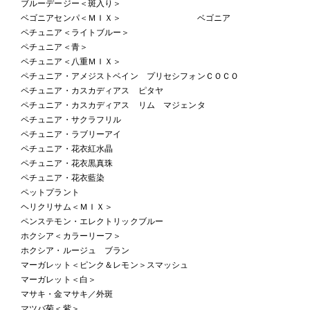
ブルーデージー＜斑入り＞
ベゴニアセンパ＜ＭＩＸ＞ ベゴニア
ペチュニア＜ライトブルー＞
ペチュニア＜青＞
ペチュニア＜八重ＭＩＸ＞
ペチュニア・アメジストベイン プリセシフォンＣＯＣＯ
ペチュニア・カスカディアス ピタヤ
ペチュニア・カスカディアス リム マジェンタ
ペチュニア・サクラフリル
ペチュニア・ラブリーアイ
ペチュニア・花衣紅水晶
ペチュニア・花衣黒真珠
ペチュニア・花衣藍染
ペットプラント
ヘリクリサム＜ＭＩＸ＞
ペンステモン・エレクトリックブルー
ホクシア＜カラーリーフ＞
ホクシア・ルージュ ブラン
マーガレット＜ピンク＆レモン＞スマッシュ
マーガレット＜白＞
マサキ・金マサキ／外斑
マツバ菊＜紫＞