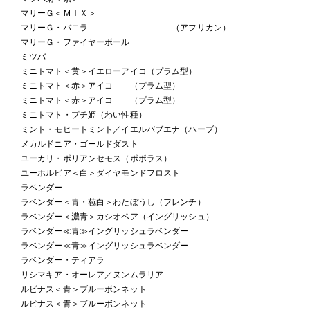
マリーＧ＜ＭＩＸ＞
マリーＧ・バニラ （アフリカン）
マリーＧ・ファイヤーボール
ミツバ
ミニトマト＜黄＞イエローアイコ（プラム型）
ミニトマト＜赤＞アイコ （プラム型）
ミニトマト＜赤＞アイコ （プラム型）
ミニトマト・プチ姫（わい性種）
ミント・モヒートミント／イエルバブエナ（ハーブ）
メカルドニア・ゴールドダスト
ユーカリ・ポリアンセモス（ポポラス）
ユーホルビア＜白＞ダイヤモンドフロスト
ラベンダー
ラベンダー＜青・苞白＞わたぼうし（フレンチ）
ラベンダー＜濃青＞カシオペア（イングリッシュ）
ラベンダー≪青≫イングリッシュラベンダー
ラベンダー≪青≫イングリッシュラベンダー
ラベンダー・ティアラ
リシマキア・オーレア／ヌンムラリア
ルピナス＜青＞ブルーボンネット
ルピナス＜青＞ブルーボンネット