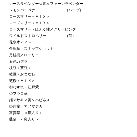
レースラベンダー≪青≫ファーンラベンダー
レモンバーベナ （ハーブ）
ローズマリー＜ＭＩＸ＞
ローズマリー＜ＭＩＸ＞
ローズマリー・ほふく性／クリーピング
ワイルドストロベリー （苺）
花水木＜Ｐ＞
金魚草・スナップショット
月桂樹／ローリエ
五色カズラ
枝豆＜茶豆＞
枝豆・おつな姫
芝桜＜ＭＩＸ＞
都わすれ・江戸紫
姫フウロ草
姫マサキ＜黄＞ハピネス
姫緋扇／アノマテカ
富貴草 ＜斑入り＞
藪蘭 ＜斑入り＞