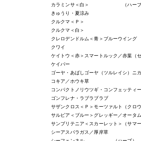
カラミンサ＜白＞ （ハーブ
きゅうり・夏涼み
クルクマ＜Ｐ＞
クルクマ＜白＞
クレロデンドルム＜青＞ブルーウイング
クワイ
ケイトウ＜赤＞スマートルック／赤葉（
ケイパー
ゴーヤ・あばしゴーヤ（ツルレイシ）ニ
コキア／ホウキ草
コンパクトノリウツギ・コンフェッティ
ゴンフレナ・ラブラブラブ
サザンクロス＜Ｐ＞モーツァルト（クロ
サルビア＜ブルー＞グレッギー／オータ
サンブリテニア＜スカーレット＞（サマ
シーアスパラガス／厚岸草
シーフェンネル （ハーブ）