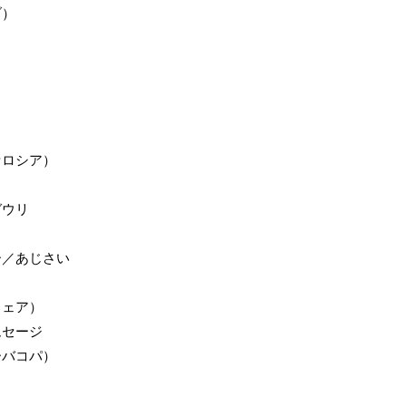
）
セロシア）
ガウリ
ー／あじさい
ウェア）
ムセージ
ーバコパ）