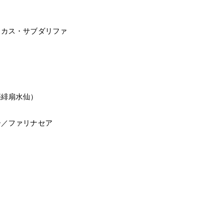
スカス・サブダリファ
姫緋扇水仙）
ー／ファリナセア