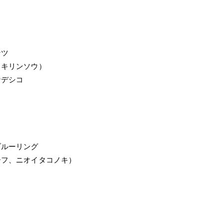
ンツ
ノキリンソウ）
ナデシコ
ブルーリング
ーフ、ニオイタコノキ）