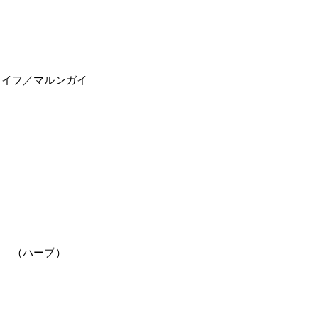
）
ライフ／マルンガイ
（ハーブ）