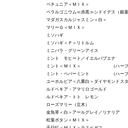
ペチュニア＜ＭＩＸ＞
ペラルゴニウム≪赤黒≫シドイデス（銀
マダガスカルジャスミン＜白＞
マリーＧ＜ＭＩＸ＞
ミソハギ
ミソハギ＜Ｐ＞リトルム
ミニバラ・グリーンアイス
ミント モヒート／イエルバブエナ
ミント＜ＭＩＸ＞ （ハーブ
ミント・ペパーミント （ハーブ
ユーホルビア＜八重白＞ダイヤモンドス
ルドベキア・アマリロゴールド
ルドベキア・トト レモン
ローズマリー（立木）
金魚草＜白＞アールグレイ／リナリア
松葉ボタン＜ＭＩＸ＞
千日紅＜ＭＩＸ＞ラスベガス