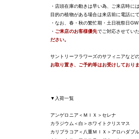
・店頭在庫の動きは早い為、ご来店時に
目的の植物がある場合は来店前に電話に
・なお、春・秋の繁忙期・土日祝祭日G
・
ご来店のお客様優先
でご対応させてい
ださい。
サントリーフラワーズのサフィニアなど
お取り置き、ご予約等はお受けしており
▼入荷一覧
アンゲロニア＜ＭＩＸ＞セレナ
カラジウム＜白＞ホワイトクリスマス
カリブラコア＜八重ＭＩＸ＞アロハダブ