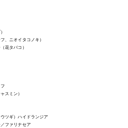
）
ーフ、ニオイタコノキ）
ー（花タバコ）
イフ
ジャスミン）
リウツギ）ハイドランジア
ー／ファリナセア