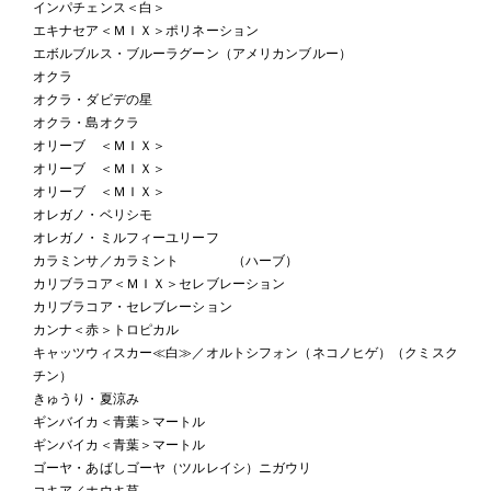
インパチェンス＜白＞
エキナセア＜ＭＩＸ＞ポリネーション
エボルブルス・ブルーラグーン（アメリカンブルー）
オクラ
オクラ・ダビデの星
オクラ・島オクラ
オリーブ ＜ＭＩＸ＞
オリーブ ＜ＭＩＸ＞
オリーブ ＜ＭＩＸ＞
オレガノ・ベリシモ
オレガノ・ミルフィーユリーフ
カラミンサ／カラミント （ハーブ）
カリブラコア＜ＭＩＸ＞セレブレーション
カリブラコア・セレブレーション
カンナ＜赤＞トロピカル
キャッツウィスカー≪白≫／オルトシフォン（ネコノヒゲ）（クミスク
チン）
きゅうり・夏涼み
ギンバイカ＜青葉＞マートル
ギンバイカ＜青葉＞マートル
ゴーヤ・あばしゴーヤ（ツルレイシ）ニガウリ
コキア／ホウキ草