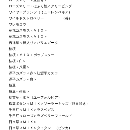
ローズマリー・ほふく性／クリーピング
ワイヤープランツ（ミューレンベキア）
ワイルドストロベリー （苺）
ワレモコウ
黄花コスモス＜ＭＩＸ＞
黄花コスモス＜ＭＩＸ＞
吉祥草＜斑入り＞バリエガータ
桔梗
桔梗＜ＭＩＸ＞ポップスター
桔梗＜白＞
桔梗＜八重＞
源平カズラ＜赤＞紅源平カズラ
源平カズラ＜白＞
枝豆
枝豆＜茶豆＞
初雪草・氷河（ユーフォルビア）
松葉ボタン＜ＭＩＸ＞ソーラーキッズ（終日咲き）
千日紅＜ＭＩＸ＞ラスベガス
千日紅＜ローズ＞ラズベリーフィールド
日々草＜ＭＩＸ＞
日々草＜ＭＩＸ＞タイタン （ビンカ）