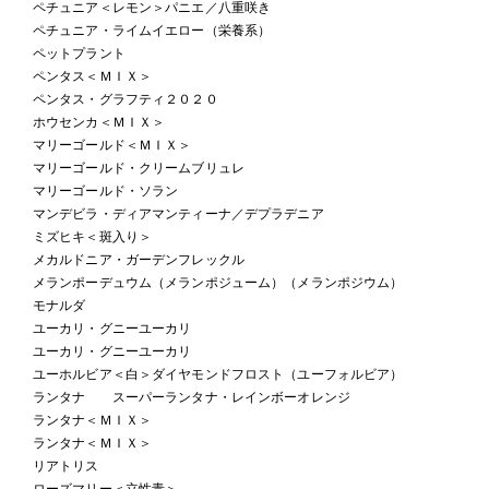
ペチュニア＜レモン＞パニエ／八重咲き
ペチュニア・ライムイエロー（栄養系）
ペットプラント
ペンタス＜ＭＩＸ＞
ペンタス・グラフティ２０２０
ホウセンカ＜ＭＩＸ＞
マリーゴールド＜ＭＩＸ＞
マリーゴールド・クリームブリュレ
マリーゴールド・ソラン
マンデビラ・ディアマンティーナ／デプラデニア
ミズヒキ＜斑入り＞
メカルドニア・ガーデンフレックル
メランポーデュウム（メランポジューム）（メランポジウム）
モナルダ
ユーカリ・グニーユーカリ
ユーカリ・グニーユーカリ
ユーホルビア＜白＞ダイヤモンドフロスト（ユーフォルビア）
ランタナ スーパーランタナ・レインボーオレンジ
ランタナ＜ＭＩＸ＞
ランタナ＜ＭＩＸ＞
リアトリス
ローズマリー＜立性青＞