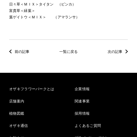
日々草＜ＭＩＸ＞タイタン （ビンカ）
富貴草＜緑葉＞
葉ゲイトウ＜ＭＩＸ＞ （アマランサ）
前の記事
一覧に戻る
次の記事
オザキフラワーパークとは
企業情報
店舗案内
関連事業
植物図鑑
採用情報
オザキ通信
よくあるご質問