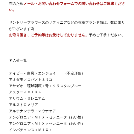
在のため
メール・お問い合わせフォームでの問い合わせはご遠慮くださ
い。
サントリーフラワーズのサフィニアなどの各種ブランド苗は、数に限り
がございます為
お取り置き、ご予約等はお受けしておりません。
予めご了承ください。
▼入荷一覧
アイビー＜白斑＞エンジョイ （不定形葉）
アオダモ／コバノトネリコ
アサガオ 琉球朝顔＜青＞クリスタルブルー
アスター＜ＭＩＸ＞
アリウム・ミレニアム
アルストロメリア
アルテナンテラ・マウナケア
アンゲロニア＜ＭＩＸ＞セレニータ（わい性）
アンゲロニア＜ＭＩＸ＞セレニータ（わい性）
インパチェンス＜ＭＩＸ＞