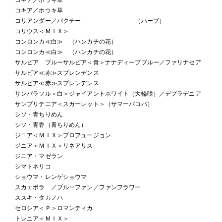
コキア／ホウキ草
コリアンダー／パクチー （ハーブ）
コリウス＜ＭＩＸ＞
コンロンカ≪白≫ （ハンカチの花）
コンロンカ≪白≫ （ハンカチの花）
サルビア ブルーサルビア＜青＞ナナディープブルー／ファリナセア
サルビア≪赤≫スプレンデンス
サルビア≪赤≫スプレンデンス
サンパラソル＜白＞ジャイアントホワイト（大輪咲）／デプラデニア
サンブリテニア＜スカーレット＞（サマーバコパ）
シソ・青ちりめん
シソ・青香（青ちりめん）
ジニア＜ＭＩＸ＞プロフュージョン
ジニア＜ＭＩＸ＞リネアリス
ジニア・マゼラン
シマトネリコ
ショウマ・レンゲショウマ
スカエボラ ／ブルーファン／ファンフラワー
ススキ・タカノハ
セロシア＜Ｐ＞ロマンティカ
トレニア＜ＭＩＸ＞