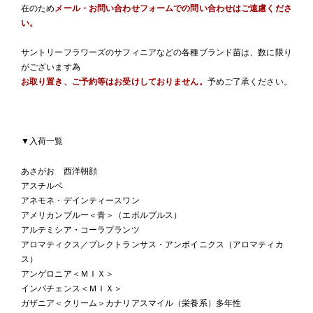
在のため
メール・お問い合わせフォームでの問い合わせはご遠慮くださ
い。
サントリーフラワーズのサフィニアなどの各種ブランド苗は、数に限り
がございます為
お取り置き、ご予約等はお受けしておりません。
予めご了承ください。
▼入荷一覧
あさがお 西洋朝顔
アスチルベ
アネモネ・デインティースワン
アメリカンブルー＜青＞（エボルブルス）
アルテミシア・コーラプランツ
アロマティクス／プレクトランサス・アンボイニクス（アロマティカ
ス）
アンゲロニア＜ＭＩＸ＞
インパチェンス＜ＭＩＸ＞
ガザニア＜クリーム＞カナリアスマイル（栄養系）多年性