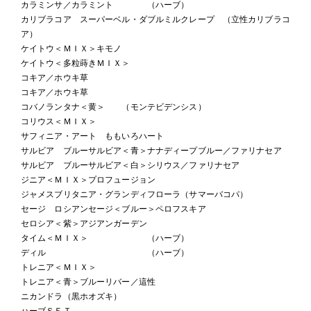
カラミンサ／カラミント （ハーブ）
カリブラコア スーパーベル・ダブルミルクレープ （立性カリブラコ
ア）
ケイトウ＜ＭＩＸ＞キモノ
ケイトウ＜多粒蒔きＭＩＸ＞
コキア／ホウキ草
コキア／ホウキ草
コバノランタナ＜黄＞ （モンテビデンシス）
コリウス＜ＭＩＸ＞
サフィニア・アート ももいろハート
サルビア ブルーサルビア＜青＞ナナディープブルー／ファリナセア
サルビア ブルーサルビア＜白＞シリウス／ファリナセア
ジニア＜ＭＩＸ＞プロフュージョン
ジャメスブリタニア・グランディフローラ（サマーバコパ）
セージ ロシアンセージ＜ブルー＞ペロフスキア
セロシア＜紫＞アジアンガーデン
タイム＜ＭＩＸ＞ （ハーブ）
ディル （ハーブ）
トレニア＜ＭＩＸ＞
トレニア＜青＞ブルーリバー／這性
ニカンドラ（黒ホオズキ）
ハーブＳＥＴ