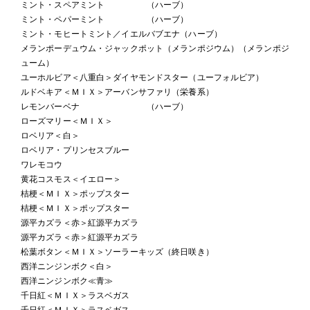
ミント・スペアミント （ハーブ）
ミント・ペパーミント （ハーブ）
ミント・モヒートミント／イエルバブエナ（ハーブ）
メランポーデュウム・ジャックポット（メランポジウム）（メランポジ
ューム）
ユーホルビア＜八重白＞ダイヤモンドスター（ユーフォルビア）
ルドベキア＜ＭＩＸ＞アーバンサファリ（栄養系）
レモンバーベナ （ハーブ）
ローズマリー＜ＭＩＸ＞
ロベリア＜白＞
ロベリア・プリンセスブルー
ワレモコウ
黄花コスモス＜イエロー＞
桔梗＜ＭＩＸ＞ポップスター
桔梗＜ＭＩＸ＞ポップスター
源平カズラ＜赤＞紅源平カズラ
源平カズラ＜赤＞紅源平カズラ
松葉ボタン＜ＭＩＸ＞ソーラーキッズ（終日咲き）
西洋ニンジンボク＜白＞
西洋ニンジンボク≪青≫
千日紅＜ＭＩＸ＞ラスベガス
千日紅＜ＭＩＸ＞ラスベガス