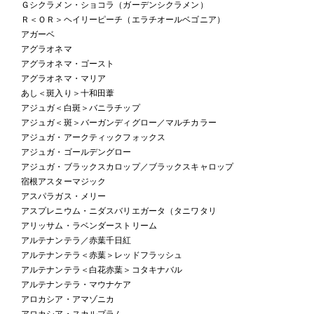
Ｇシクラメン・ショコラ（ガーデンシクラメン）
Ｒ＜ＯＲ＞ヘイリーピーチ（エラチオールベゴニア）
アガーベ
アグラオネマ
アグラオネマ・ゴースト
アグラオネマ・マリア
あし＜斑入り＞十和田葦
アジュガ＜白斑＞バニラチップ
アジュガ＜斑＞バーガンディグロー／マルチカラー
アジュガ・アークティックフォックス
アジュガ・ゴールデングロー
アジュガ・ブラックスカロップ／ブラックスキャロップ
宿根アスターマジック
アスパラガス・メリー
アスプレニウム・ニダスバリエガータ（タニワタリ
アリッサム・ラベンダーストリーム
アルテナンテラ／赤葉千日紅
アルテナンテラ＜赤葉＞レッドフラッシュ
アルテナンテラ＜白花赤葉＞コタキナバル
アルテナンテラ・マウナケア
アロカシア・アマゾニカ
アロカシア・スカルプラム