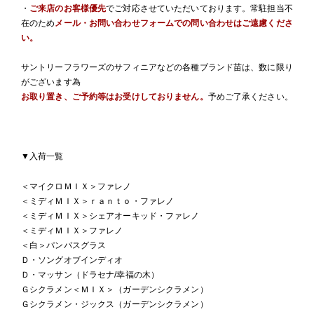
・
ご来店のお客様優先
でご対応させていただいております。常駐担当不
在のため
メール・お問い合わせフォームでの問い合わせはご遠慮くださ
い。
サントリーフラワーズのサフィニアなどの各種ブランド苗は、数に限り
がございます為
お取り置き、ご予約等はお受けしておりません。
予めご了承ください。
▼入荷一覧
＜マイクロＭＩＸ＞ファレノ
＜ミディＭＩＸ＞ｒａｎｔｏ・ファレノ
＜ミディＭＩＸ＞シェアオーキッド・ファレノ
＜ミディＭＩＸ＞ファレノ
＜白＞パンパスグラス
Ｄ・ソングオブインディオ
Ｄ・マッサン（ドラセナ/幸福の木）
Ｇシクラメン＜ＭＩＸ＞（ガーデンシクラメン）
Ｇシクラメン・ジックス（ガーデンシクラメン）