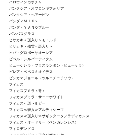
ハロウィンカボチャ
バンクシア・オブロンギフォリア
バンクシア・ヘアーピン
バンダ＜ＭＩＸ＞
バンダ・ＹＡＮＯブルー
パンパスグラス
ヒサカキ＜斑入り＞モトルド
ヒサカキ・残雪＜斑入り＞
ヒバ・グロボーサオーレア
ピペル・シルバーティクム
ヒューケレラ・ブラスランタン（ヒューケラ）
ピレア・ペペロミオイデス
ビンカマジョール（ツルニチニチソウ）
フィカス
フィカスプミラ＜青＞
フィカスプミラ・サニーホワイト
フィカス＜斑＞ルビー
フィカス≪斑入≫アルティシーマ
フィカス≪斑入り≫サギッタータ／ラディカンス
フィカス・オードリー（ベンガレンシス）
フィロデンドロ
フィロデンドロ・アタバポエンセ