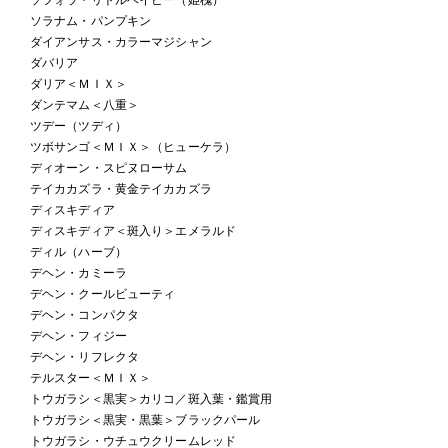
ソラナム・パンプキン
ダイアンサス・カラーマジシャン
ダバリア
ダリア＜ＭＩＸ＞
ダンテマム＜八重＞
ツデー（ツディ）
ツボサンゴ＜ＭＩＸ＞（ヒューケラ）
ディオーン・スピヌローサム
テイカカズラ・黄金テイカカズラ
ディスキディア
ディスキディア＜斑入り＞エメラルド
ディル（ハーブ）
デヘン・カミーラ
デヘン・クールビューティ
デヘン・コンパクタ
デヘン・フィジー
デヘン・リフレクタ
テルスター＜ＭＩＸ＞
トウガラシ＜黒実＞カリコ／斑入葉・鑑賞用
トウガラシ＜黒実・黒葉＞ブラックパール
トウガラシ・ウチュウクリームレッド