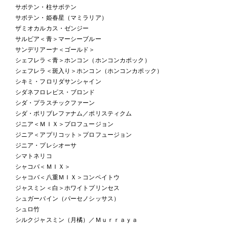
サボテン・柱サボテン
サボテン・姫春星（マミラリア）
ザミオカルカス・ゼンジー
サルビア＜青＞マーシーブルー
サンデリアーナ＜ゴールド＞
シェフレラ＜青＞ホンコン（ホンコンカポック）
シェフレラ＜斑入り＞ホンコン（ホンコンカポック）
シキミ・フロリダサンシャイン
シダネフロレピス・ブロンド
シダ・プラスチックファーン
シダ・ポリブレファナム／ポリスティクム
ジニア＜ＭＩＸ＞プロフュージョン
ジニア＜アプリコット＞プロフュージョン
ジニア・プレシオーサ
シマトネリコ
シャコバ＜ＭＩＸ＞
シャコバ＜八重ＭＩＸ＞コンペイトウ
ジャスミン＜白＞ホワイトプリンセス
シュガーバイン（パーセノシッサス）
シュロ竹
シルクジャスミン（月橘）／Ｍｕｒｒａｙａ