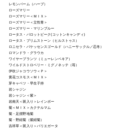
レモンバーム（ハーブ）
ローズマリー
ローズマリー＜ＭＩＸ＞
ローズマリー＜立性青＞
ローズマリー・マリンブルー
ロータス・パロットビーク(コットンキャンディ)
ロータス・ブリムストーン（ヒルストゥス）
ロニセラ・バケッセンスゴールド（ハニーサックル／忍冬）
ロマンドラ・グラウカ
ワイヤープランツ（ミューレンベキア）
ワイルドストロベリー・ミグノネッテ（苺）
伊吹ジャコウソウ＜Ｐ＞
黄花コスモス＜ＭＩＸ＞
芽キャベツ・早生子持
岩シャジン
岩シャジン＜紫＞
岩南天＜斑入り＞レインボー
菊＜ＭＩＸ＞カクテルマム
菊・足摺野地菊
菊・野紺菊（紫紺菊）
吉祥草＜斑入り＞バリエガータ