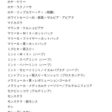
ホヤ・ケリー
ホヤ・ラクノーサ
ホヤ・リップカラー＜Ｐ＞（桜蘭）
ホワイトセージ＜白・銀葉＞サルビア・アピアナ
マドカズラ
マランタ・ケルショビアナ
マリーＧ＜ＭＩＸ＞ホットパック
マリーＧ＜ファイヤー＞ホットパック
マリーＧ＜黄＞ホットパック
ミズヒキ＜斑入り＞
ミント＜ＭＩＸ＞（ハーブ）
ミント・スペアミント（ハーブ）
ミント・ペパーミント（ハーブ）
ミント・モヒートミント／イエルバブエナ（ハーブ）
ミントブッシュ＜斑入り＞モンシェリ（プロスタンテラ）
メラリューカ＜黄＞レボリューションゴールド
メラリューカ・メディカルティーツリー／アルテルニフォリア
モクビャッコウ（アルテミシア）
モンステラ
モンステラ・姫モンス
ヤシ
ヤシ・アレカヤシ