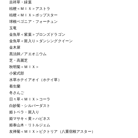
吉祥草・緑葉
桔梗＜ＭＩＸ＞アストラ
桔梗＜ＭＩＸ＞ポップスター
球根ベゴニア・フォーチュン
玉竜
金魚草＜紫葉＞ブロンズドラゴン
金魚草＜斑入り＞ダンシングクイーン
金木犀
黒法師／アエオニウム
芝・高麗芝
秋明菊＜ＭＩＸ＞
小紫式部
水草ホテイアオイ（ホテイ草）
着生蘭
冬さんご
日々草＜ＭＩＸ＞コーラ
白妙菊・シルバーダスト
姫トベラ・斑入り
姫マサキ＜黄＞ハピネス
姫泰山木・リトルジェム
友禅菊＜ＭＩＸ＞ビクトリア（八重宿根アスター）