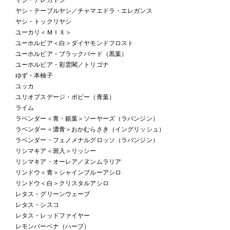
ヤシ・テーブルヤシ／チャマエドラ・エレガンス
ヤシ・トックリヤシ
ユーカリ＜ＭＩＸ＞
ユーホルビア＜白＞ダイヤモンドフロスト
ユーホルビア・ブラックバード（黒葉）
ユーホルビア・彩雲閣／トリゴナ
ゆず・本柚子
ユッカ
ユリオプスデージ・ボビー（青葉）
ライム
ラベンダー＜青・銀葉＞ソーヤーズ（ラバンジン）
ラベンダー＜濃青＞おかむらさき（イングリッシュ）
ラベンダー・フェノメナルグロッソ（ラバンジン）
リシマキア＜斑入＞リッシー
リシマキア・オーレア／ヌンムラリア
リンドウ＜青＞シャインブルーアシロ
リンドウ＜白＞クリスタルアシロ
レタス・グリーンウェーブ
レタス・シスコ
レタス・レッドファイヤー
レモンバーベナ（ハーブ）