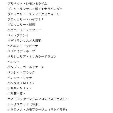
プリペット・レモン＆ライム
プレクトランサス＜紫＞モナラベンダー
ブロッコリー・スティックセニョール
ブロッコリー・ハイツＳＰ
ブロッコリー・緑嶺
ベゴニア＜Ｐ＞ラブミー
ペットプラント
ペディランサス／大銀竜
ぺぺロミア・デピーナ
ペペロミア・ホープ
ペリシカリア・トリカラードラゴン
ベンジャ
ベンジャ・ゴールドエース
ベンジャ・ブラック
ベンジャ・リッチ
ペンタス＜ＭＩＸ＞
ボサ菊＜ＭＩＸ＞
ボサ菊＜黄＞
ボストンファーン／ネフロレピス・ボストン
ボックスウッド（球形）
ホマロメナ・カモフラージュ（サトイモ科）