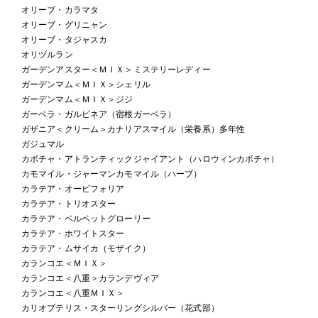
オリーブ・カラマタ
オリーブ・グリニャン
オリーブ・タジャスカ
オリヅルラン
ガーデンアスター＜ＭＩＸ＞ミステリーレディー
ガーデンマム＜ＭＩＸ＞シェリル
ガーデンマム＜ＭＩＸ＞ジジ
ガーベラ・ガルビネア（宿根ガーベラ）
ガザニア＜クリーム＞カナリアスマイル（栄養系）多年性
ガジュマル
カボチャ・アトランティックジャイアント（ハロウィンカボチャ）
カモマイル・ジャーマンカモマイル（ハーブ）
カラテア・オービフォリア
カラテア・トリオスター
カラテア・ベルベットグローリー
カラテア・ホワイトスター
カラテア・ムサイカ（モザイク）
カランコエ＜ＭＩＸ＞
カランコエ＜八重＞カランデヴィア
カランコエ＜八重ＭＩＸ＞
カリオプテリス・スターリングシルバー（花式部）