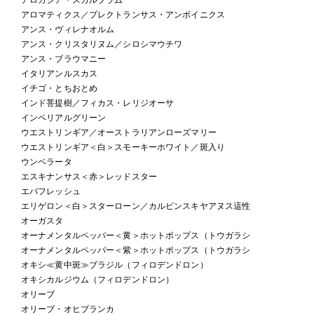
アロマティクス／プレクトランサス・アンボイニクス
アンス・ヴィレナオルム
アンス・クリスタリヌム／シロシマウチワ
アンス・ブラウマニー
イタリアンルスカス
イチゴ・とちおとめ
インド菩提樹／フィカス・レリジオーサ
インペリアルグリーン
ウエストリンギア／オーストラリアンローズマリー
ウエストリンギア＜白＞スモーキーホワイト／斑入り
ウンベラータ
エスキナンサス＜赤＞レッドスター
エバフレッシュ
エリゲロン＜白＞スターローン／カルビンスキヤアヌス這性
オーガスタ
オーナメンタルペッパー＜黄＞ホットポップス（トウガラシ
オーナメンタルペッパー＜紫＞ホットポップス（トウガラシ
オキシ≪黄中斑≫ブラジル（フィロデンドロン）
オキシカルジウム（フィロデンドロン）
オリーブ
オリーブ・オヒブランカ