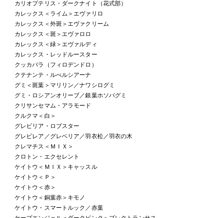
カリオプテリス・ダークナイト（花式部）
カレックス＜ライム＞エヴァリロ
カレックス＜外斑＞エヴァクリーム
カレックス＜斑＞エヴァロロ
カレックス＜緑＞エヴァルディ
カレックス・レッドルースター
クッカバラ（フィロデンドロ）
クテナンテ・ルべルシアーナ
グミ＜斑葉＞マリリン／ナワシログミ
グミ・ロシアンオリーブ／銀葉ホソバグミ
クリサンセマム・アラモード
クルクマ＜白＞
グレビリア・ロブスター
グレビレア／グレベリア／羽衣松／羽衣の木
クレマチス＜ＭＩＸ＞
クロトン・エクセレント
ケイトウ＜ＭＩＸ＞キャッスル
ケイトウ＜Ｐ＞
ケイトウ＜赤＞
ケイトウ＜銅葉赤＞キモノ
ケイトウ・スマートルック／赤葉
ケープエンジェル＜ダークピンク＞プレクトランサス