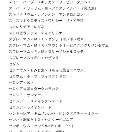
スイートハーブ・メキシカン（リッピア・ダルシス）
スーパーアリッサム＜白＞フロスティナイト（斑入葉）
スキザクリウム・カメレオン（アンドロポゴン）
スキスマトグロティス・ワリシー（サトイモ科）
ストレリチア・レギネ
ストロビランテス・ディエリアナ
スプレーマム＜ＭＩＸ＞ダンテ（ポンポン咲き）
スプレーマム＜ＭＩＸ＞マウントオービスク／クリサンセマム
スプレーマム＜Ｐ／緑＞ロサーノシャルロッテ
スプレーマム＜赤白＞セザンヌ
セダム
ゼラニウム＜もみじ葉＞（もみじ葉ゼラニウム）
セロウム・ホープ（フィロデンドロ）
セロシア＜紫＞
セロシア≪紫≫ダークカラカス
セロシア・サンデー
セロシア・ミスティックシェード
セロシア・ライオンハート
セントーレア・ギムノカルパ（ピンクダスティーミラー）
センパ＜銅葉ＭＩＸ＞セネターベゴニア
センポニウム（センペル×アエオニウム）
ソフォラ・リトルベイビー（姫槐）