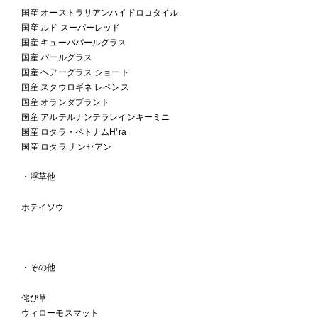
国産 オーストラリアンハイドロコタイル
国産 ルド スーパーレッド
国産 キューバパールグラス
国産 パールグラス
国産 ヘアーグラス ショート
国産 スタウロギネ レペンス
国産 オランダプラント
国産 アルテルナンテラレインキーミニ
国産 ロタラ・ベトナムH’ra
国産 ロタラ ナンセアン
・浮草他
ホテイソウ
・その他
侘び草
ウィローモスマット