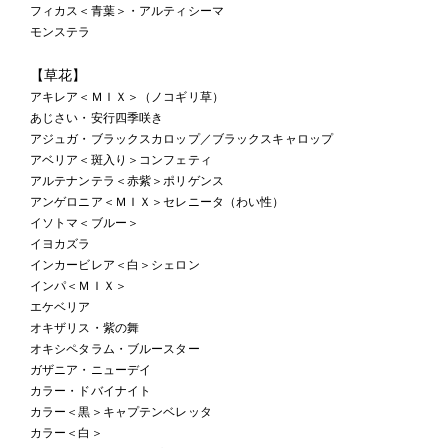
フィカス＜青葉＞・アルティシーマ
モンステラ
【草花】
アキレア＜ＭＩＸ＞（ノコギリ草）
あじさい・安行四季咲き
アジュガ・ブラックスカロップ／ブラックスキャロップ
アベリア＜斑入り＞コンフェティ
アルテナンテラ＜赤紫＞ポリゲンス
アンゲロニア＜ＭＩＸ＞セレニータ（わい性）
イソトマ＜ブルー＞
イヨカズラ
インカービレア＜白＞シェロン
インパ＜ＭＩＸ＞
エケベリア
オキザリス・紫の舞
オキシペタラム・ブルースター
ガザニア・ニューデイ
カラー・ドバイナイト
カラー＜黒＞キャプテンベレッタ
カラー＜白＞