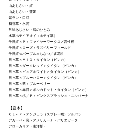
山あじさい・紅
山あじさい・藍姫
紫ラン・口紅
初雪草・氷河
常緑あじさい・碧のひとみ
水草ホテイアオイ（ホテイ草）
千日紅＜Ｐ＞ファイヤーワークス／高性種
千日紅＜ローズ＞ラズベリーフィールド
千日紅≪パープル≫ちなつ／多花性
日々草＜ＭＩＸ＞タイタン（ビンカ）
日々草＜ダークレッド＞タイタン（ビンカ）
日々草＜ピュアホワイト＞タイタン（ビンカ）
日々草＜ブルーハロー＞タイタン（ビンカ）
日々草＜紫＞ブルーベリー
日々草＜赤目＞ポルカドット・タイタン（ビンカ）
日々草＜桃／Ｐ＞ピンクスプラッシュ・ニルバーナ
【庭木】
ＣＬ＜Ｐ＞アンジェラ（スプレー咲）ツルバラ
アガーベ＜斑＞アメリカーナ・バリエガータ
アローカリア（南洋杉）