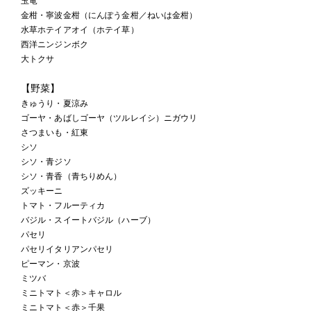
玉竜
金柑・寧波金柑（にんぽう金柑／ねいは金柑）
水草ホテイアオイ（ホテイ草）
西洋ニンジンボク
大トクサ
【野菜】
きゅうり・夏涼み
ゴーヤ・あばしゴーヤ（ツルレイシ）ニガウリ
さつまいも・紅東
シソ
シソ・青ジソ
シソ・青香（青ちりめん）
ズッキーニ
トマト・フルーティカ
バジル・スイートバジル（ハーブ）
パセリ
パセリイタリアンパセリ
ピーマン・京波
ミツバ
ミニトマト＜赤＞キャロル
ミニトマト＜赤＞千果