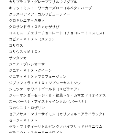
カリブラコア・グレープフリルウノダブル
キャットミント・ワーカーズロー（ネペタ）ハーブ
クラスペディア・ゴルフビューティー
グロキシニア＜八重＞
クロサンドラ＜ＯＲ＞かがりび
コスモス・チェリーチョコレート（チョコレートコスモス）
コピア＜ＭＩＸ＞（ステラ）
コリウス
コリウス＜ＭＩＸ＞
サンタンカ
ジニア・プレシオーサ
ジニア＜ＭＩＸ＞クイーン
ジニア＜ＭＩＸ＞プロフュージョン
ジプソフィラ＜ＭＩＸ＞ジプシーカスミソウ
シモツケ・ホワイトゴールド（スピラエア）
ジャーマンダーセージ＜青・銀葉＞Ｓ・カマエドリオイデス
スーパーベナ・アイストゥインクル（バーベナ）
スカシユリ・ロザリン
セアノサス・マリーサイモン（カリフォルニアライラック）
セージ＜ＭＩＸ＞
ゼラ・プリティーリトルピンク／ハイブリッドゼラニウム
ゼラニウム・スターリーホワイト