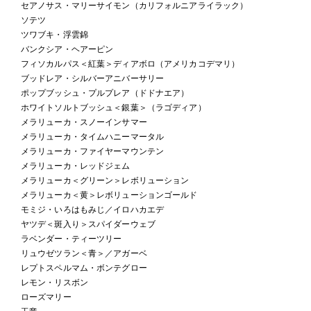
セアノサス・マリーサイモン（カリフォルニアライラック）
ソテツ
ツワブキ・浮雲錦
バンクシア・ヘアーピン
フィソカルパス＜紅葉＞ディアボロ（アメリカコデマリ）
ブッドレア・シルバーアニバーサリー
ポップブッシュ・プルプレア（ドドナエア）
ホワイトソルトブッシュ＜銀葉＞（ラゴディア）
メラリューカ・スノーインサマー
メラリューカ・タイムハニーマータル
メラリューカ・ファイヤーマウンテン
メラリューカ・レッドジェム
メラリューカ＜グリーン＞レボリューション
メラリューカ＜黄＞レボリューションゴールド
モミジ・いろはもみじ／イロハカエデ
ヤツデ＜斑入り＞スパイダーウェブ
ラベンダー・ティーツリー
リュウゼツラン＜青＞／アガーベ
レプトスペルマム・ボンテグロー
レモン・リスボン
ローズマリー