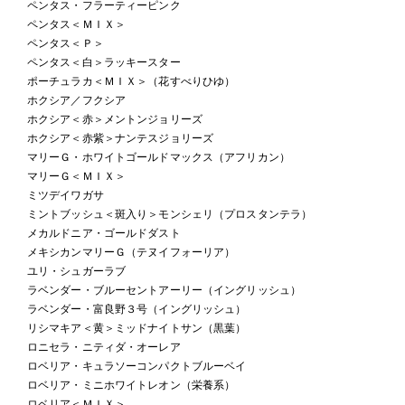
ペンタス・フラーティーピンク
ペンタス＜ＭＩＸ＞
ペンタス＜Ｐ＞
ペンタス＜白＞ラッキースター
ポーチュラカ＜ＭＩＸ＞（花すべりひゆ）
ホクシア／フクシア
ホクシア＜赤＞メントンジョリーズ
ホクシア＜赤紫＞ナンテスジョリーズ
マリーＧ・ホワイトゴールドマックス（アフリカン）
マリーＧ＜ＭＩＸ＞
ミツデイワガサ
ミントブッシュ＜斑入り＞モンシェリ（プロスタンテラ）
メカルドニア・ゴールドダスト
メキシカンマリーＧ（テヌイフォーリア）
ユリ・シュガーラブ
ラベンダー・ブルーセントアーリー（イングリッシュ）
ラベンダー・富良野３号（イングリッシュ）
リシマキア＜黄＞ミッドナイトサン（黒葉）
ロニセラ・ニティダ・オーレア
ロベリア・キュラソーコンパクトブルーベイ
ロベリア・ミニホワイトレオン（栄養系）
ロベリア＜ＭＩＸ＞