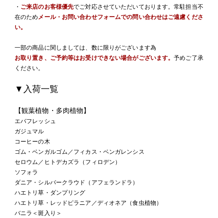
・
ご来店のお客様優先
でご対応させていただいております。常駐担当不
在のため
メール・お問い合わせフォームでの問い合わせはご遠慮くださ
い。
一部の商品に関しましては、数に限りがございます為
お取り置き、ご予約等はお受けできない場合がございます。
予めご了承
ください。
▼入荷一覧
【観葉植物・多肉植物】
エバフレッシュ
ガジュマル
コーヒーの木
ゴム・ベンガルゴム／フィカス・ベンガレンシス
セロウム／ヒトデカズラ（フィロデン）
ソフォラ
ダニア・シルバークラウド（アフェランドラ）
ハエトリ草・ダンプリング
ハエトリ草・レッドピラニア／ディオネア（食虫植物）
バニラ＜斑入り＞