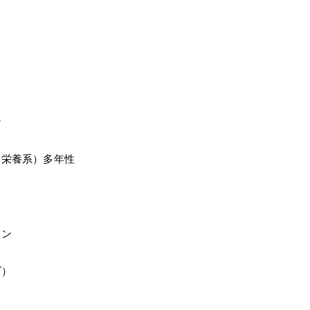
ン
（栄養系）多年性
ォン
ブ）