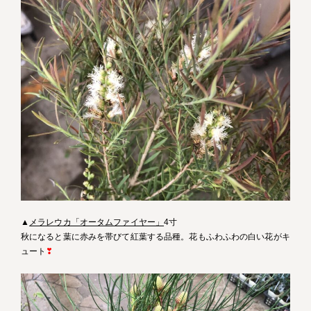
▲
メラレウカ「オータムファイヤー」
4寸
秋になると葉に赤みを帯びて紅葉する品種。花もふわふわの白い花がキ
ュート
❣