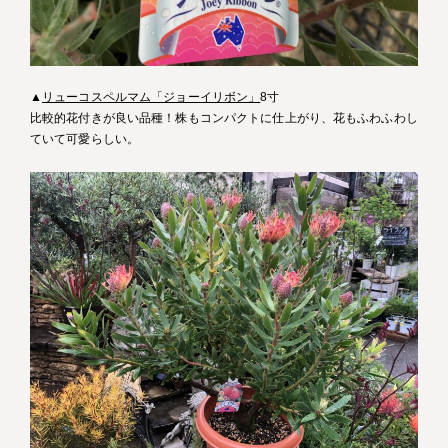
▲
リューコスペルマム「ジョーイリボン」
8寸
比較的花付きが良い品種！株もコンパクトに仕上がり、花もふわふわし
ていて可愛らしい。