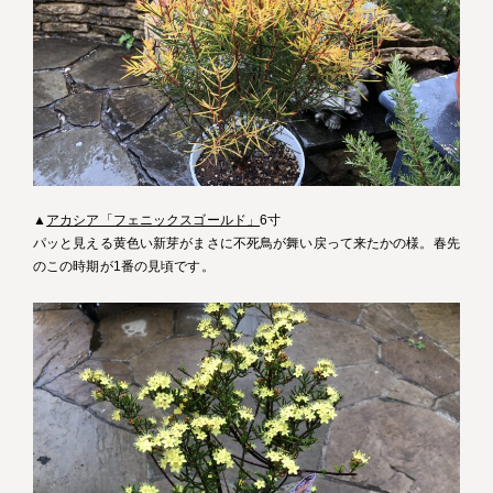
▲
アカシア「フェニックスゴールド」
6寸
パッと見える黄色い新芽がまさに不死鳥が舞い戻って来たかの様。春先
のこの時期が1番の見頃です。