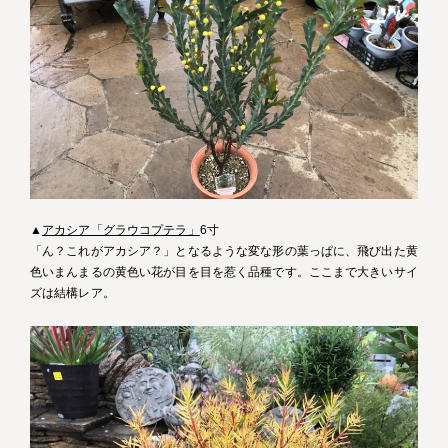
▲
アカシア「グラウコプテラ」
6寸
「ん？これがアカシア？」となるような変な形の葉っぱに、飛び出た黄
色いまんまるの黄色い花が目を目を惹く品種です。ここまで大きいサイ
ズは結構レア。