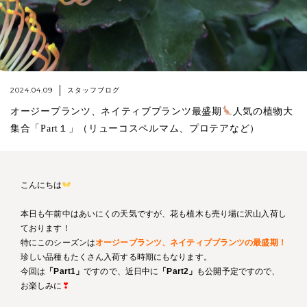
2024.04.09
スタッフブログ
オージープランツ、ネイティブプランツ最盛期
人気の植物大
集合「Part１」（リューコスペルマム、プロテアなど）
こんにちは
本日も午前中はあいにくの天気ですが、花も植木も売り場に沢山入荷し
ております！
特にこのシーズンは
オージープランツ、ネイティブプランツの最盛期！
珍しい品種もたくさん入荷する時期にもなります。
今回は
「Part1」
ですので、近日中に
「Part2」
も公開予定ですので、
お楽しみに
❣