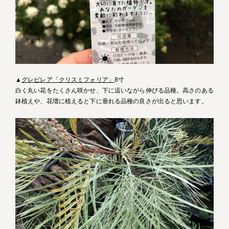
▲
グレビレア「クリスミフォリア」
8寸
白く丸い花をたくさん咲かせ、下に這いながら伸びる品種。高さのある
鉢植えや、花壇に植えると下に垂れる品種の良さが出ると思います。