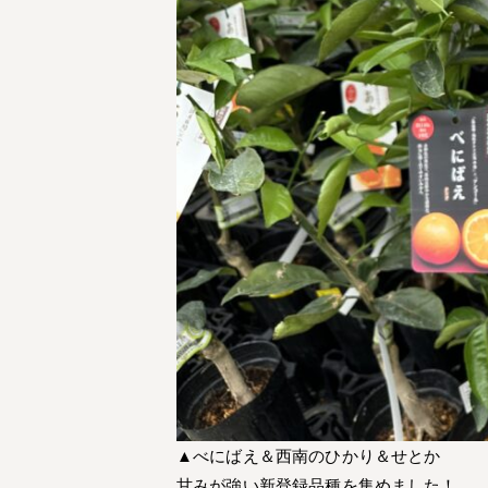
▲べにばえ＆西南のひかり＆せとか
甘みが強い新登録品種を集めました！