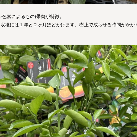
ジ
ン色素によるもの)果肉が特徴。
ら収穫には１年と２ヶ月ほどかけます、樹上で成らせる時間がかか