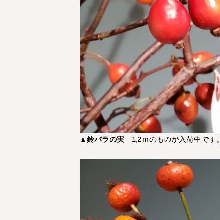
▲
鈴バラの実
1,2ｍのものが入荷中です