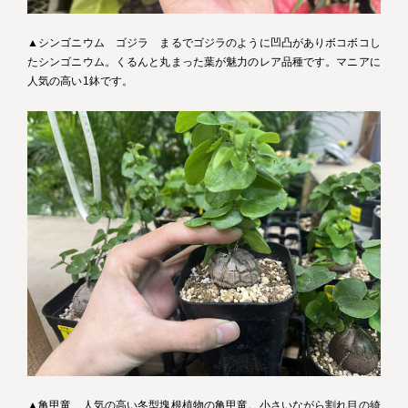
▲シンゴニウム ゴジラ まるでゴジラのように凹凸がありボコボコし
たシンゴニウム。くるんと丸まった葉が魅力のレア品種です。マニアに
人気の高い1鉢です。
▲亀甲竜 人気の高い冬型塊根植物の亀甲竜。小さいながら割れ目の綺