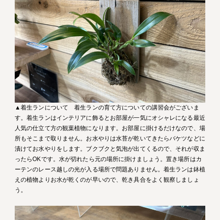
▲着生ランについて 着生ランの育て方についての講習会がございま
す。着生ランはインテリアに飾るとお部屋が一気にオシャレになる最近
人気の仕立て方の観葉植物になります。お部屋に掛けるだけなので、場
所もそこまで取りません。お水やりは水苔が乾いてきたらバケツなどに
漬けてお水やりをします。ブクブクと気泡が出てくるので、それが収ま
ったらOKです。水が切れたら元の場所に掛けましょう。置き場所はカ
ーテンのレース越しの光が入る場所で問題ありません。着生ランは鉢植
えの植物よりお水が乾くのが早いので、乾き具合をよく観察しましょ
う。