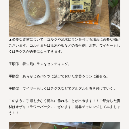
▲必要な資材について コルクや流木にランを付ける場合に必要な物が
ございます。コルクまたは流木や板などの着生剤、水苔、ワイヤーもし
くはテグスが必要になってきます。
手順① 着生剤にランをセッティング。
手順② あらかじめバケツに漬けておいた水苔をランに被せる。
手順③ ワイヤーもしくはテグスなどでグルグルと巻き付けていく。
このように手順も少なく簡単に作れることが出来ます！！ご紹介した資
材はオザキフラワーパークにございます。是非チャレンジしてみましょ
う！！