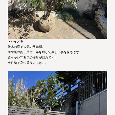
▲ハイノキ
雑木の庭で人気の常緑樹。
やや艶のある葉で一年を通して美しい姿を保ちます。
柔らかい雰囲気の樹形が魅力です！
半日陰で育つ重宝する存在。