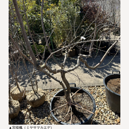
▲宮様楓（ミヤサマカエデ）