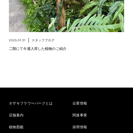
2025.01.31
スタッフブログ
二階にて今週入荷した植物のご紹介
オザキフラワーパークとは
企業情報
店舗案内
関連事業
植物図鑑
採用情報