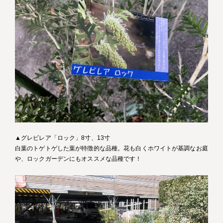
▲グレビレア「ロック」8寸、13寸
白葉のトゲトゲした葉が特徴的な品種。花も白くホワイトが基調なお庭
や、ロックガーデンにもオススメな品種です！