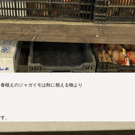
。春植えのジャガイモは秋に植える物より
です。