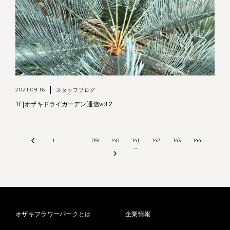
2021.09.16
スタッフブログ
1F|オザキドライガーデン通信vol.2
1
…
139
140
141
142
143
144
オザキフラワーパークとは
企業情報