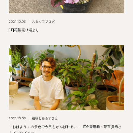
2021.10.03
スタッフブログ
1F|花苗売り場より
2021.10.03
植物と暮らすひと
「おはよう」の景色で今日もがんばれる。──IT企業勤務・茶置貴秀さ
んインタビュー