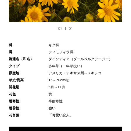
01
01
科
キク科
属
ティモフィラ属
流通名（和名）
ダイソディア（ダールベルクデージー）
タイプ
多年草（一年草扱い）
原産地
アメリカ・テキサス州～メキシコ
草丈/樹高
15～70cm程
開花期
5月～11月
花色
黄
耐寒性
半耐寒性
耐暑性
強い
花言葉
「可愛い恋人」