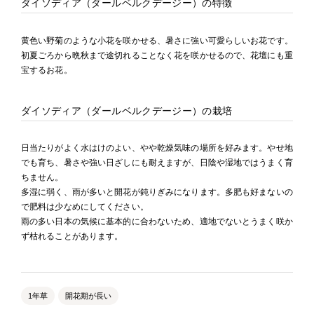
ダイソディア（ダールベルクデージー）の特徴
黄色い野菊のような小花を咲かせる、暑さに強い可愛らしいお花です。
初夏ごろから晩秋まで途切れることなく花を咲かせるので、花壇にも重
宝するお花。
ダイソディア（ダールベルクデージー）の栽培
日当たりがよく水はけのよい、やや乾燥気味の場所を好みます。やせ地
でも育ち、暑さや強い日ざしにも耐えますが、日陰や湿地ではうまく育
ちません。
多湿に弱く、雨が多いと開花が鈍りぎみになります。多肥も好まないの
で肥料は少なめにしてください。
雨の多い日本の気候に基本的に合わないため、適地でないとうまく咲か
ず枯れることがあります。
1年草
開花期が長い