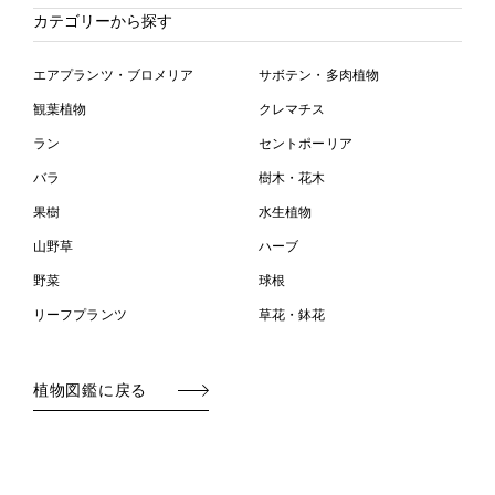
カテゴリーから探す
エアプランツ・ブロメリア
サボテン・多肉植物
観葉植物
クレマチス
ラン
セントポーリア
バラ
樹木・花木
果樹
水生植物
山野草
ハーブ
野菜
球根
リーフプランツ
草花・鉢花
植物図鑑に戻る