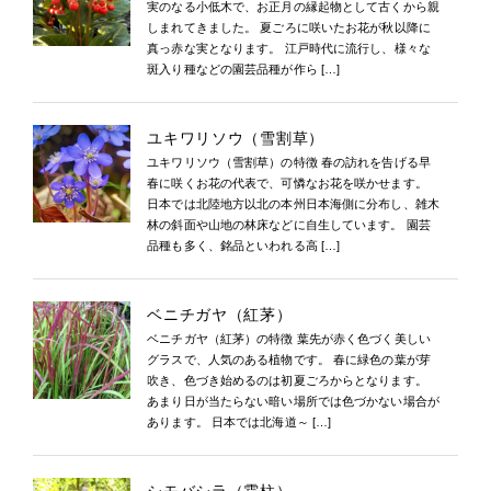
実のなる小低木で、お正月の縁起物として古くから親
しまれてきました。 夏ごろに咲いたお花が秋以降に
真っ赤な実となります。 江戸時代に流行し、様々な
斑入り種などの園芸品種が作ら […]
ユキワリソウ（雪割草）
ユキワリソウ（雪割草）の特徴 春の訪れを告げる早
春に咲くお花の代表で、可憐なお花を咲かせます。
日本では北陸地方以北の本州日本海側に分布し、雑木
林の斜面や山地の林床などに自生しています。 園芸
品種も多く、銘品といわれる高 […]
ベニチガヤ（紅茅）
ベニチガヤ（紅茅）の特徴 葉先が赤く色づく美しい
グラスで、人気のある植物です。 春に緑色の葉が芽
吹き、色づき始めるのは初夏ごろからとなります。
あまり日が当たらない暗い場所では色づかない場合が
あります。 日本では北海道～ […]