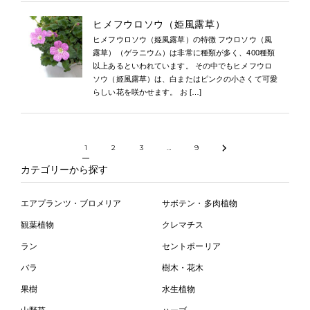
ヒメフウロソウ（姫風露草）
ヒメフウロソウ（姫風露草）の特徴 フウロソウ（風
露草）（ゲラニウム）は非常に種類が多く、400種類
以上あるといわれています。 その中でもヒメフウロ
ソウ（姫風露草）は、白またはピンクの小さくて可愛
らしい花を咲かせます。 お […]
1
2
3
…
9
カテゴリーから探す
エアプランツ・ブロメリア
サボテン・多肉植物
観葉植物
クレマチス
ラン
セントポーリア
バラ
樹木・花木
果樹
水生植物