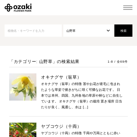
「カテゴリー: 山野草」
の検索結果
1-8 / 全69件
オキナグサ（翁草）
オキナグサ（翁草）の特徴 茎やお花が産毛に包まれ
たような草姿で俯きがちに咲く可憐なお花です。 日
本では本州、四国、九州各地の草原や林などに自生し
ています。 オキナグサ（翁草）の栽培 置き場所 日当
たりが良く、風通し、水は […]
ヤブコウジ（十両）
ヤブコウジ（十両）の特徴 千両や万両とともに赤い