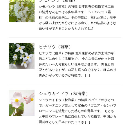
シモバシラ（霜柱）
シモバシラ（霜柱）の特徴 日本固有の植物で秋に白
い清楚な花をつける多年草です。 シモバシラ（霜
柱）の名前の由来は、冬の時期に、枯れた茎に、地中
から吸い上げた水分がにじみ出て、氷の結晶のような
白い柱ができることからとされて […]
ヒナソウ（雛草）
ヒナソウ（雛草）の特徴 北米東部の砂質の土壌の草
原などに自生してる植物で、 小さな青みがかった四
弁のたいへん可愛らしい花を咲かせます。 青花と白
花とがありますが、白花も真っ白ではなく、ほんのり
青みががっているのが特徴で、 […]
シュウカイドウ（秋海棠）
シュウカイドウ（秋海棠）の特徴 ベゴニアのひとつ
で、ガーデニング苗として定番のベゴニア・センパフ
ローレンスを清楚にした感じの山野草です。 もとも
と中国やマレー半島に自生していた植物で、中国から
園芸種として日本にわたってき […]