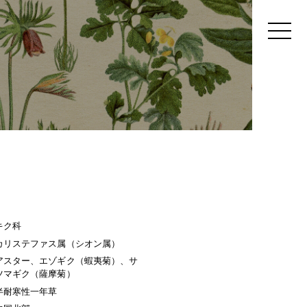
キク科
カリステファス属（シオン属）
アスター、エゾギク（蝦夷菊）、サ
ツマギク（薩摩菊）
半耐寒性一年草