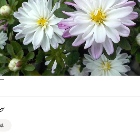
ー
グ
年草