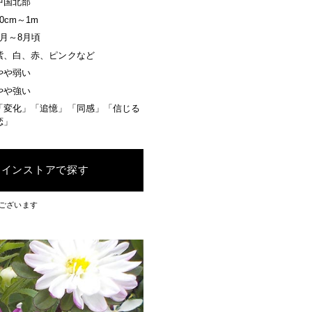
中国北部
30cm～1m
7月～8月頃
紫、白、赤、ピンクなど
やや弱い
やや強い
「変化」「追憶」「同感」「信じる
恋」
ラインストアで探す
ございます