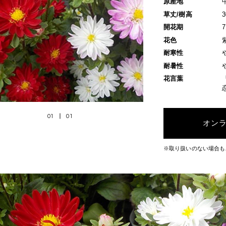
原産地
草丈/樹高
開花期
花色
耐寒性
耐暑性
花言葉
01
01
オン
※取り扱いのない場合も