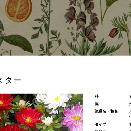
スター
科
属
流通名（和名）
タイプ