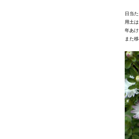
日当た
用土は
年あけ
また移