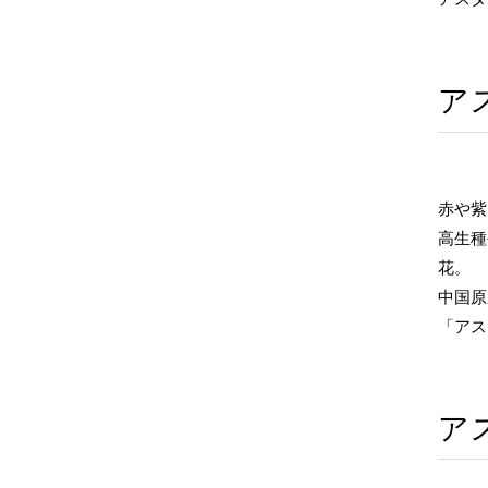
ア
赤や紫
高生種
花。
中国原
「アス
ア