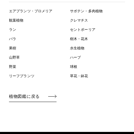
エアプランツ・ブロメリア
サボテン・多肉植物
観葉植物
クレマチス
ラン
セントポーリア
バラ
樹木・花木
果樹
水生植物
山野草
ハーブ
野菜
球根
リーフプランツ
草花・鉢花
植物図鑑に戻る