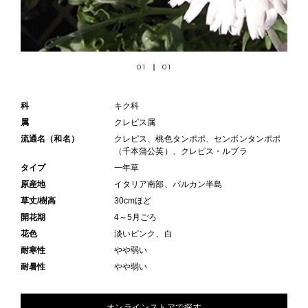
01
01
科
キク科
属
クレピス属
流通名（和名）
クレピス、桃色タンポポ、センボンタンポポ
（千本蒲公英）、クレピス・ルブラ
タイプ
一年草
原産地
イタリア南部、バルカン半島
草丈/樹高
30cmほど
開花期
4～5月ごろ
花色
淡いピンク、白
耐寒性
やや弱い
耐暑性
やや弱い
オンラインストアで探す