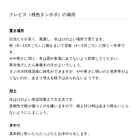
クレピス（桃色タンポポ）の栽培
置き場所
日当たりが良く、風通し、水はけのよい場所で育てます。
秋（9～10月ごろ）に種をまいて翌春（4～5月ごろ）に咲く一年草で
す。
やや寒さに弱く、冬は霜や寒風にあてないよう防寒してください。
寒冷地でしたら春撒きの方がよいでしょう。
タンポポ同様花後に綿毛ができますが、やや寒さに弱いのと発芽率がよ
くないのか、あまり増える様子はみられないようです。
用土
水はけのよい草花培養土で大丈夫です。
直根性で根が傷つくのを嫌いますので、植え付け時はあまり根をいじら
ないようにしましょう。
水やり
基本的に乾いたらたっぷりとお水やりをします。