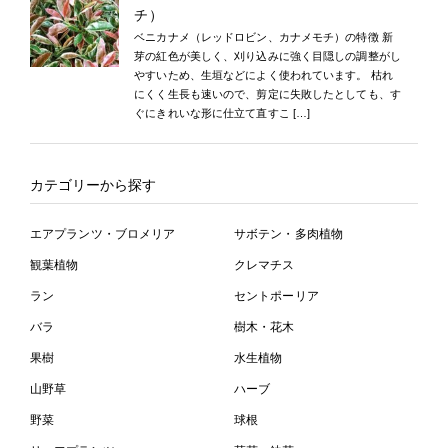
チ）
ベニカナメ（レッドロビン、カナメモチ）の特徴 新
芽の紅色が美しく、刈り込みに強く目隠しの調整がし
やすいため、生垣などによく使われています。 枯れ
にくく生長も速いので、剪定に失敗したとしても、す
ぐにきれいな形に仕立て直すこ […]
カテゴリーから探す
エアプランツ・ブロメリア
サボテン・多肉植物
観葉植物
クレマチス
ラン
セントポーリア
バラ
樹木・花木
果樹
水生植物
山野草
ハーブ
野菜
球根