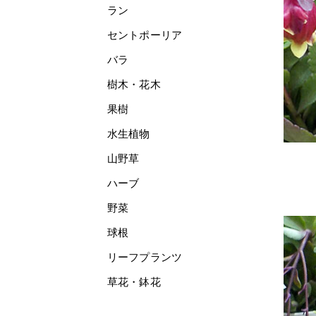
ラン
セントポーリア
バラ
樹木・花木
果樹
水生植物
山野草
ハーブ
野菜
球根
リーフプランツ
草花・鉢花