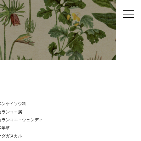
ベンケイソウ科
カランコエ属
カランコエ・ウェンディ
多年草
マダガスカル