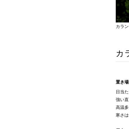
カラン
カ
置き場
日当た
強い直
高温多
寒さは