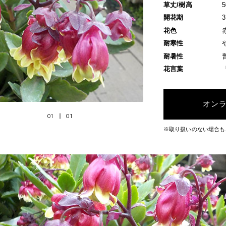
草丈/樹高
開花期
花色
耐寒性
耐暑性
花言葉
オン
01
01
※取り扱いのない場合も