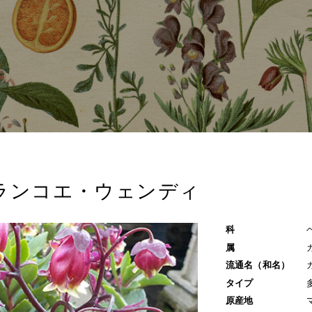
ランコエ・ウェンディ
科
属
流通名（和名）
タイプ
原産地