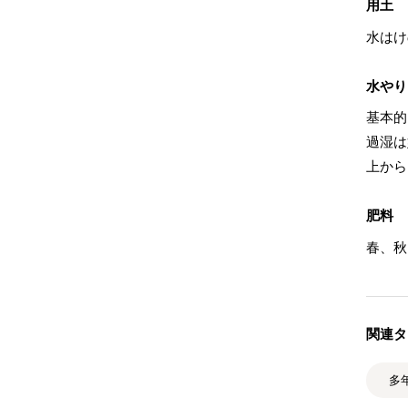
用土
水はけ
水やり
基本的
過湿は
上から
肥料
春、秋
関連タ
多