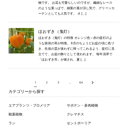
物です。 お花も可愛らしいのですが、繊細なレース
のような葉っぱで、細葉の葉が涼し気で、グリーンカ
ーテンとしても人気です。 オ […]
ほおずき（鬼灯）
ほおずき（鬼灯）の特徴 オレンジ色～赤の提灯のよ
うな袋状の萼が特徴。 8月のちょうどお盆の頃に色づ
き、先祖の霊が迷わずに帰ってこれるよう、提灯に見
立てて、お盆の飾りとして使われます。 毎年浅草で
「ほおずき市」が催され、夏 […]
1
2
3
…
64
カテゴリーから探す
エアプランツ・ブロメリア
サボテン・多肉植物
観葉植物
クレマチス
ラン
セントポーリア