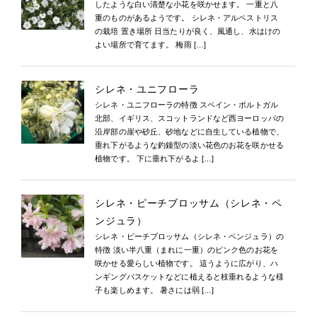
したような白い清楚な小花を咲かせます。 一重と八
重のものがあるようです。 シレネ・アルペストリス
の栽培 置き場所 日当たりが良く、風通し、水はけの
よい場所で育てます。 梅雨 […]
シレネ・ユニフローラ
シレネ・ユニフローラの特徴 スペイン・ポルトガル
北部、イギリス、スコットランドなど西ヨーロッパの
沿岸部の崖や砂丘、砂地などに自生している植物で、
垂れ下がるような釣鐘型の淡い花色のお花を咲かせる
植物です。 下に垂れ下がるよ […]
シレネ・ピーチブロッサム（シレネ・ペ
ンジュラ）
シレネ・ピーチブロッサム（シレネ・ペンジュラ）の
特徴 淡い半八重（まれに一重）のピンク色のお花を
咲かせる愛らしい植物です。 這うように広がり、ハ
ンギングバスケットなどに植えると枝垂れるような様
子も楽しめます。 暑さには弱 […]