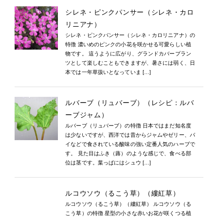
シレネ・ピンクパンサー（シレネ・カロ
リニアナ）
シレネ・ピンクパンサー（シレネ・カロリニアナ）の
特徴 濃いめのピンクの小花を咲かせる可愛らしい植
物です。 這うように広がり、グランドカバープラン
ツとして楽しむこともできますが、暑さには弱く、日
本では一年草扱いとなっていま […]
ルバーブ（リュバーブ）（レシピ：ルバ
ーブジャム）
ルバーブ（リュバーブ）の特徴 日本ではまだ知名度
は少ないですが、西洋では昔からジャムやゼリー、パ
イなどで食されている酸味の強い定番人気のハーブで
す。 見た目はふき（蕗）のような感じで、食べる部
位は茎です。葉っぱにはシュウ […]
ルコウソウ（るこう草）（縷紅草）
ルコウソウ（るこう草）（縷紅草） ルコウソウ（る
こう草）の特徴 星型の小さな赤いお花が咲くつる植