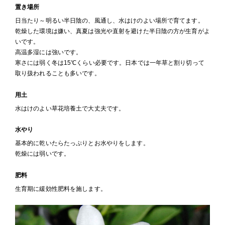
置き場所
日当たり～明るい半日陰の、風通し、水はけのよい場所で育てます。
乾燥した環境は嫌い、真夏は強光や直射を避けた半日陰の方が生育がよ
いです。
高温多湿には強いです。
寒さには弱く冬は15℃くらい必要です。日本では一年草と割り切って
取り扱われることも多いです。
用土
水はけのよい草花培養土で大丈夫です。
水やり
基本的に乾いたらたっぷりとお水やりをします。
乾燥には弱いです。
肥料
生育期に緩効性肥料を施します。