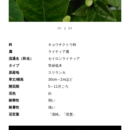
01
01
科
キョウチクトウ科
属
ライティア属
流通名（和名）
セイロンライティア
タイプ
常緑低木
原産地
スリランカ
草丈/樹高
30cm～2mほど
開花期
5～11月ごろ
花色
白
耐寒性
弱い
耐暑性
強い
花言葉
「清純」「清楚」