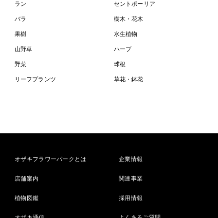
ラン
セントポーリア
バラ
樹木・花木
果樹
水生植物
山野草
ハーブ
野菜
球根
リーフプランツ
草花・鉢花
オザキフラワーパークとは
企業情報
店舗案内
関連事業
植物図鑑
採用情報
オザキ通信
よくあるご質問