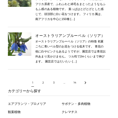
フリカ原産で、ふわふわと綿毛をまとったようなもふ
もふ感のある植物です。 葉っぱはとげとげとした感
じで、頭頂部に白い花をつけます。 フィリカ属は、
南アフリカを中心に150種 […]
オーストラリアンブルーベル（ソリア）
オーストラリアンブルーベル（ソリア）の特徴 初夏
ごろに青いベル型のお花をつける低木です。 青花の
他に白やピンクもあるようですが、園芸店では青花以
外あまり見かけません。 ツル性で2mくらいまで伸び
ます。 園芸店ではだいたい […]
1
2
3
…
14
カテゴリーから探す
エアプランツ・ブロメリア
サボテン・多肉植物
観葉植物
クレマチス