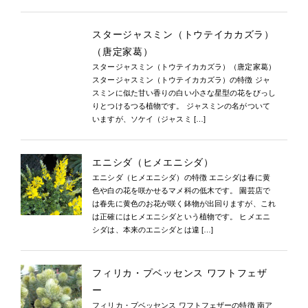
スタージャスミン（トウテイカカズラ）
（唐定家葛）
スタージャスミン（トウテイカカズラ）（唐定家葛）
スタージャスミン（トウテイカカズラ）の特徴 ジャ
スミンに似た甘い香りの白い小さな星型の花をびっし
りとつけるつる植物です。 ジャスミンの名がついて
いますが、ソケイ（ジャスミ […]
エニシダ（ヒメエニシダ）
エニシダ（ヒメエニシダ）の特徴 エニシダは春に黄
色や白の花を咲かせるマメ科の低木です。 園芸店で
は春先に黄色のお花が咲く鉢物が出回りますが、これ
は正確にはヒメエニシダという植物です。 ヒメエニ
シダは、本来のエニシダとは違 […]
フィリカ・プベッセンス ワフトフェザ
ー
フィリカ・プベッセンス ワフトフェザーの特徴 南ア